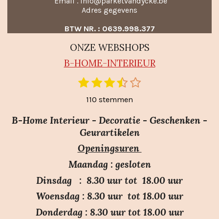
Email . info@parketvandycke.be
Adres gegevens
BTW NR. : 0639.998.377
ONZE WEBSHOPS
B-HO
ME-INTERIEUR
1
2
3
4
5
S
R
t
s
s
s
s
s
a
110 stemmen
e
t
t
t
t
t
m
t
e
e
e
e
e
m
B-Home Interieur - Decoratie - Geschenken -
i
r
r
r
r
r
e
Geurartikelen
n
n
r
r
r
r
Openingsuren
g
e
e
e
e
:
n
n
n
n
Maandag : gesloten
3
Dinsdag : 8.30 uur tot 18.00 uur
.
Woensdag : 8.30 uur tot 18.00 uur
7
Donderdag : 8.30 uur tot 18.00 uur
s