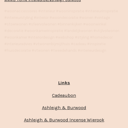
#woonaccessoires #interieur #wooninspiratie #interieurinspiratie
#interieurstyling #interior #woondecoratie #wonen #vintage
#stoerwonen #sfeervolwonen #binnenkijken #woonwinkel
#decoratie #woonkamerinspiratie #landelijkwonen #stijlvolwonen
#woonkamer #interiordesign #webshop #styling #homedecor
#interieuradvies #vtwonenbijmijthuis #cadeau #inspiratie
#huisdecoratie #vtwonen #tweedehands #interieurdesign
Links
Cadeaubon
Ashleigh & Burwood
Ashleigh & Burwood Incense Wierook