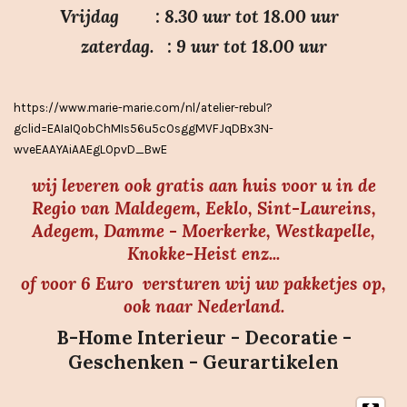
Vrijdag : 8.30 uur tot 18.00 uur
t
e
zaterdag. : 9 uur tot 18.00 uur
r
r
https://www.marie-marie.com/nl/atelier-rebul?
e
gclid=EAIaIQobChMIs56u5cOsggMVFJqDBx3N-
n
wveEAAYAiAAEgLOpvD_BwE
wij leveren ook gratis aan huis voor u in de
Regio van Maldegem, Eeklo, Sint-Laureins,
Adegem, Damme - Moerkerke, Westkapelle,
Knokke-Heist enz...
of voor 6 Euro versturen wij uw pakketjes op,
ook naar Nederland.
B-Home Interieur - Decoratie -
Geschenken - Geurartikelen