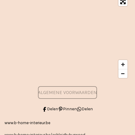
ALGEMENE VOORWAARDEN
Delen
Pinnen
Delen
www.b-home-interieur.be
www.b-home-interieur.be/ashleigh-burwood