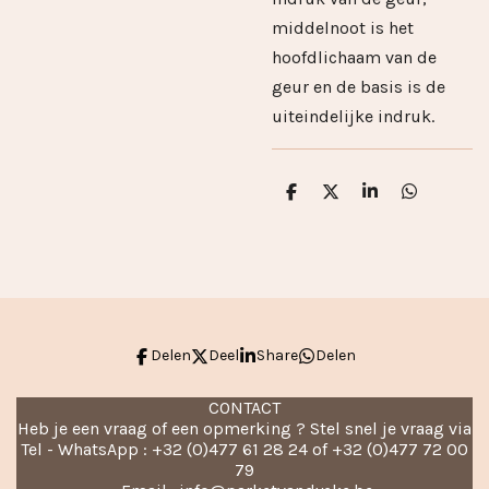
middelnoot is het
hoofdlichaam van de
geur en de basis is de
uiteindelijke indruk.
D
D
S
D
e
e
h
e
l
e
a
l
e
l
r
e
n
e
n
Delen
Deel
Share
Delen
CONTACT
Heb je een vraag of een opmerking ? Stel snel je vraag via
Tel - WhatsApp : +32 (0)477 61 28 24 of +32 (0)477 72 00
79