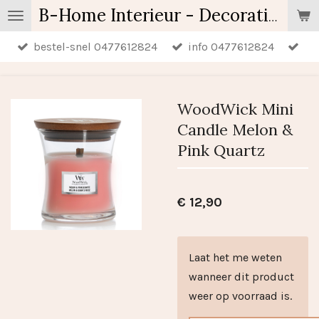
Ga
B-Home Interieur - Decoratie & Geschenken - Geurartikelen
direct
bestel-snel 0477612824
info 0477612824
naar
de
hoofdinhoud
WoodWick Mini
Candle Melon &
Pink Quartz
€ 12,90
Laat het me weten
wanneer dit product
weer op voorraad is.