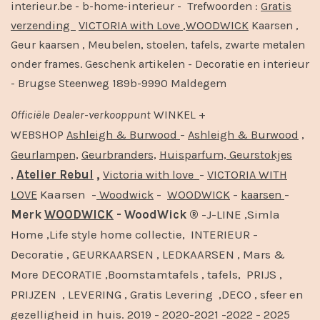
interieur.be - b-home-interieur - Trefwoorden :
Gratis
verzending
VICTORIA with Love
,
WOODWICK
Kaarsen ,
Geur kaarsen , Meubelen, stoelen, tafels, zwarte metalen
onder frames. Geschenk artikelen - Decoratie en interieur
- Brugse Steenweg 189b-9990 Maldegem
Officiële
Dealer
-
verkooppunt
WINKEL +
-
,
WEBSHOP
Ashleigh & Burwood
Ashleigh & Burwood
Geurlampen,
Geurbranders,
Huisparfum,
Geurstokjes
,
Atelier Rebul
,
-
Victoria with love
VICTORIA WITH
Kaarsen -
-
-
-
LOVE
Woodwick
WOODWICK
kaarsen
Merk
WOODWICK
- WoodWick ®
-J-LINE ,Simla
Home ,Life style home collectie, INTERIEUR -
Decoratie , GEURKAARSEN , LEDKAARSEN , Mars &
More DECORATIE ,Boomstamtafels , tafels, PRIJS ,
PRIJZEN , LEVERING , Gratis Levering ,DECO , sfeer en
gezelligheid in huis. 2019 - 2020-2021 -2022 - 2025