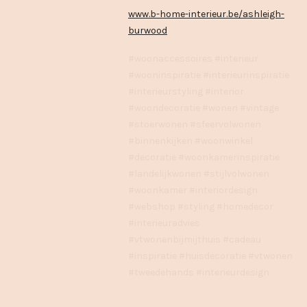
www.b-home-interieur.be/ashleigh-
burwood
#woonaccessoires #interieur
#wooninspiratie #interieurinspiratie
#interieurstyling #interior
#woondecoratie #wonen #vintage
#stoerwonen #sfeervolwonen
#binnenkijken #woonwinkel
#decoratie #woonkamerinspiratie
#landelijkwonen #stijlvolwonen
#woonkamer #interiordesign
#webshop #styling #homedecor
#interieuradvies
#vtwonenbijmijthuis #cadeau
#inspiratie #huisdecoratie #vtwonen
#tweedehands #interieurdesign