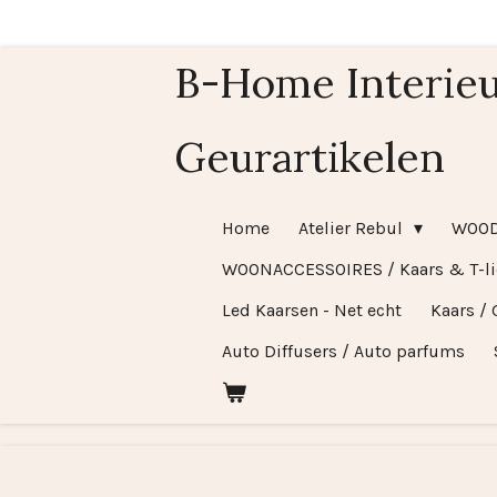
Ga
direct
B-Home Interieu
naar
de
Geurartikelen
hoofdinhoud
Home
Atelier Rebul
WOO
WOONACCESSOIRES / Kaars & T-l
Led Kaarsen - Net echt
Kaars / 
Auto Diffusers / Auto parfums