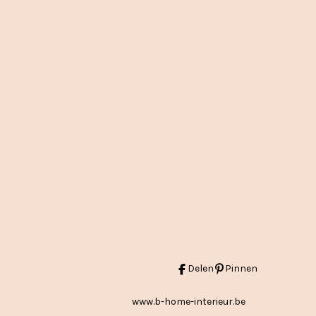
Delen
Pinnen
www.b-home-interieur.be