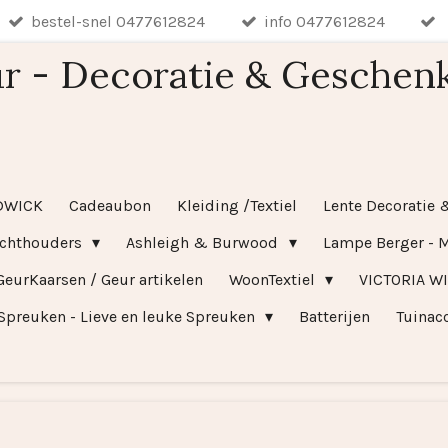
bestel-snel 0477612824
info 0477612824
r - Decoratie & Geschen
DWICK
Cadeaubon
Kleiding /Textiel
Lente Decoratie 
ichthouders
Ashleigh & Burwood
Lampe Berger - M
GeurKaarsen / Geur artikelen
WoonTextiel
VICTORIA W
Spreuken - Lieve en leuke Spreuken
Batterijen
Tuinac