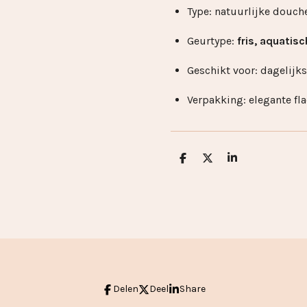
Type: natuurlijke douch
Geurtype:
fris, aquatisc
Geschikt voor: dagelijk
Verpakking: elegante fl
D
D
S
e
e
h
l
e
a
e
l
r
n
e
Delen
Deel
Share