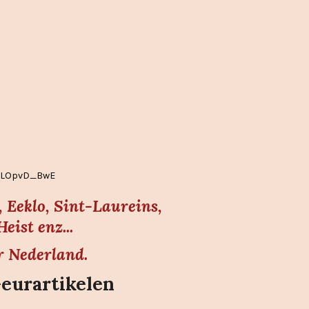
EgLOpvD_BwE
 Eeklo, Sint-Laureins,
ist enz...
r Nederland.
Geurartikelen