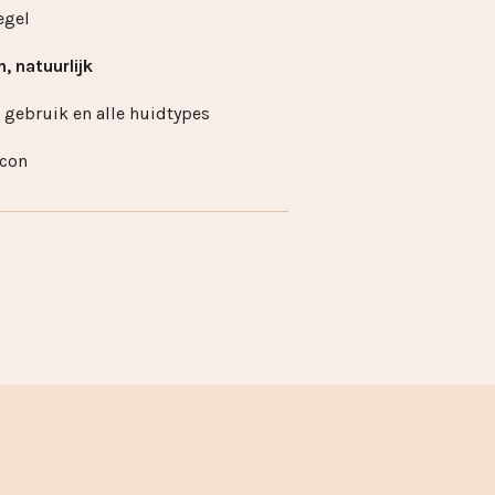
egel
h, natuurlijk
s gebruik en alle huidtypes
acon