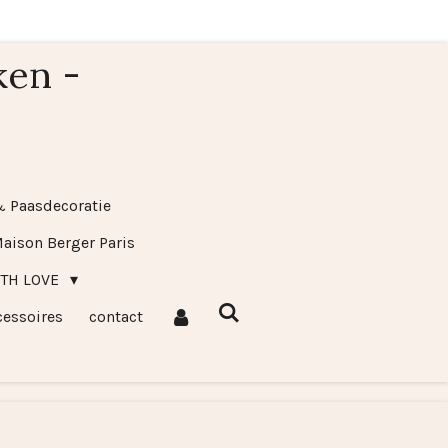
ken -
& Paasdecoratie
aison Berger Paris
ITH LOVE
cessoires
contact