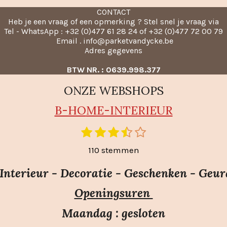
CONTACT
Heb je een vraag of een opmerking ? Stel snel je vraag via
Tel - WhatsApp : +32 (0)477 61 28 24 of +32 (0)477 72 00 79
Email . info@parketvandycke.be
Adres gegevens
BTW NR. : 0639.998.377
ONZE WEBSHOPS
B-HO
ME-INTERIEUR
1
2
3
4
5
S
t
s
s
s
s
s
110 stemmen
e
t
t
t
t
t
m
e
e
e
e
e
nterieur - Decoratie - Geschenken - Geur
m
r
r
r
r
r
e
Openingsuren
r
r
r
r
n
e
e
e
e
Maandag : gesloten
n
n
n
n