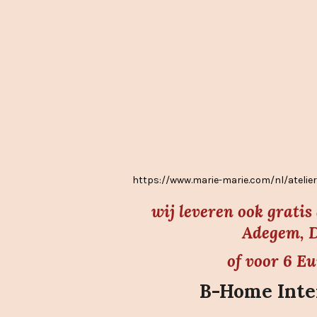
3
.
7
s
t
e
r
r
e
https://www.marie-marie.com/nl/atel
n
wij leveren ook grati
Adegem, D
of voor 6 E
B-Home Inter