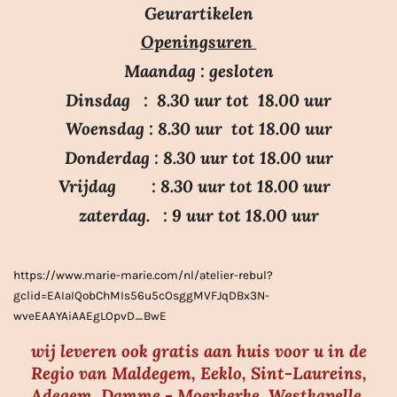
r
r
r
r
r
e
Geurartikelen
n
n
r
r
r
r
Openingsuren
g
e
e
e
e
:
n
n
n
n
Maandag : gesloten
3
Dinsdag : 8.30 uur tot 18.00 uur
.
Woensdag : 8.30 uur tot 18.00 uur
7
Donderdag : 8.30 uur tot 18.00 uur
s
Vrijdag : 8.30 uur tot 18.00 uur
t
e
zaterdag. : 9 uur tot 18.00 uur
r
r
https://www.marie-marie.com/nl/atelier-rebul?
e
gclid=EAIaIQobChMIs56u5cOsggMVFJqDBx3N-
n
wveEAAYAiAAEgLOpvD_BwE
wij leveren ook gratis aan huis voor u in de
Regio van Maldegem, Eeklo, Sint-Laureins,
Adegem, Damme - Moerkerke, Westkapelle,