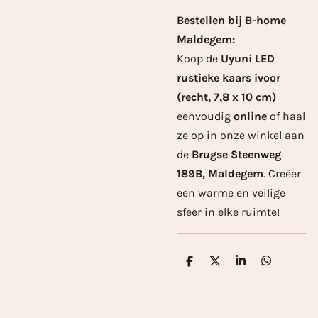
Bestellen bij B-home
Maldegem:
Koop de
Uyuni LED
rustieke kaars ivoor
(recht, 7,8 x 10 cm)
eenvoudig
online
of haal
ze op in onze winkel aan
de
Brugse Steenweg
189B, Maldegem
. Creëer
een warme en veilige
sfeer in elke ruimte!
D
D
S
D
e
e
h
e
l
e
a
l
e
l
r
e
n
e
n