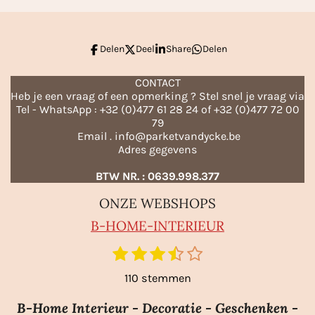
Delen
Deel
Share
Delen
CONTACT
Heb je een vraag of een opmerking ? Stel snel je vraag via
Tel - WhatsApp : +32 (0)477 61 28 24 of +32 (0)477 72 00
79
Email . info@parketvandycke.be
Adres gegevens
BTW NR. : 0639.998.377
ONZE WEBSHOPS
B-HO
ME-INTERIEUR
1
2
3
4
5
S
R
t
s
s
s
s
s
a
110 stemmen
e
t
t
t
t
t
m
t
e
e
e
e
e
m
B-Home Interieur - Decoratie - Geschenken -
i