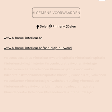
ALGEMENE VOORWAARDEN
Delen
Pinnen
Delen
www.b-home-interieur.be
www.b-home-interieur.be/ashleigh-burwood
#woonaccessoires #interieur #wooninspiratie #interieurinspiratie
#interieurstyling #interior #woondecoratie #wonen #vintage
#stoerwonen #sfeervolwonen #binnenkijken #woonwinkel
#decoratie #woonkamerinspiratie #landelijkwonen #stijlvolwonen
#woonkamer #interiordesign #webshop #styling #homedecor
#interieuradvies #vtwonenbijmijthuis #cadeau #inspiratie
#huisdecoratie #vtwonen #tweedehands #interieurdesign