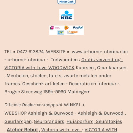
TEL = 0477 612824 WEBSITE = www.b-home-interieur.be
- b-home-interieur - Trefwoorden :
Gratis verzending
VICTORIA with Love
,
WOODWICK
Kaarsen , Geur kaarsen
, Meubelen, stoelen, tafels, zwarte metalen onder
frames. Geschenk artikelen - Decoratie en interieur -
Brugse Steenweg 189b-9990 Maldegem
Officiële
Dealer
-
verkooppunt
WINKEL +
-
,
WEBSHOP
Ashleigh & Burwood
Ashleigh & Burwood
Geurlampen,
Geurbranders,
Huisparfum,
Geurstokjes
,
Atelier Rebul
,
-
Victoria with love
VICTORIA WITH