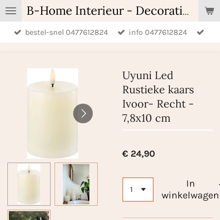
Ga
B-Home Interieur - Decoratie & Geschenken - Geurartikelen
direct
bestel-snel 0477612824
info 0477612824
naar
de
hoofdinhoud
Uyuni Led
Rustieke kaars
Ivoor- Recht -
7,8x10 cm
€ 24,90
In
winkelwagen