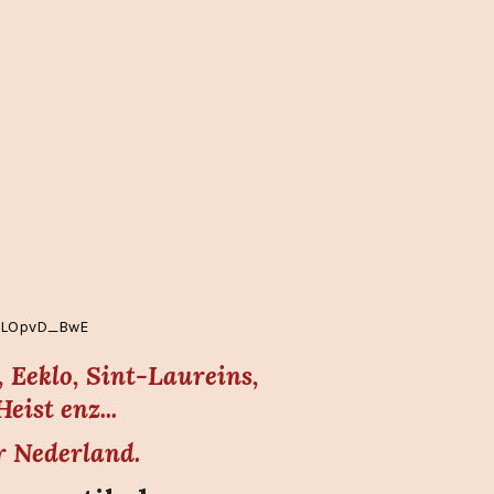
EgLOpvD_BwE
 Eeklo, Sint-Laureins,
ist enz...
r Nederland.