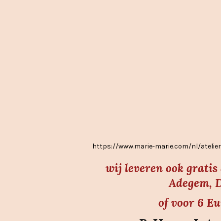
:
3
.
7
s
t
e
r
r
e
https://www.marie-marie.com/nl/atel
n
wij leveren ook grati
Adegem, D
of voor 6 E