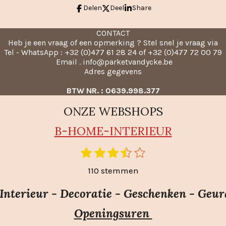
Delen
Deel
Share
CONTACT
Heb je een vraag of een opmerking ? Stel snel je vraag via
Tel - WhatsApp : +32 (0)477 61 28 24 of +32 (0)477 72 00 79
Email . info@parketvandycke.be
Adres gegevens
BTW NR. : 0639.998.377
ONZE WEBSHOPS
B-HO
ME-INTERIEUR
1
2
3
4
5
S
t
s
s
s
s
s
110 stemmen
e
t
t
t
t
t
m
e
e
e
e
e
nterieur - Decoratie - Geschenken - Geur
m
r
r
r
r
r
e
Openingsuren
r
r
r
r
n
e
e
e
e