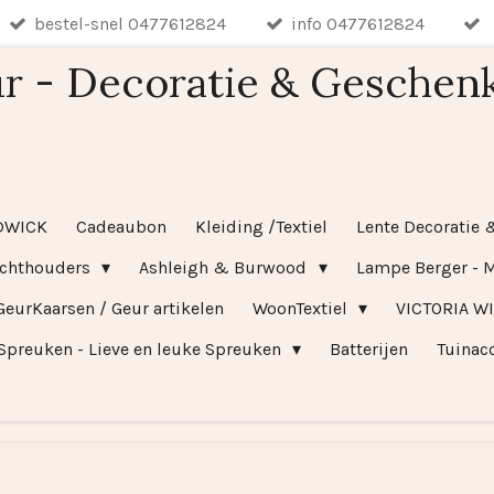
bestel-snel 0477612824
info 0477612824
r - Decoratie & Geschen
DWICK
Cadeaubon
Kleiding /Textiel
Lente Decoratie 
ichthouders
Ashleigh & Burwood
Lampe Berger - M
GeurKaarsen / Geur artikelen
WoonTextiel
VICTORIA W
Spreuken - Lieve en leuke Spreuken
Batterijen
Tuinac