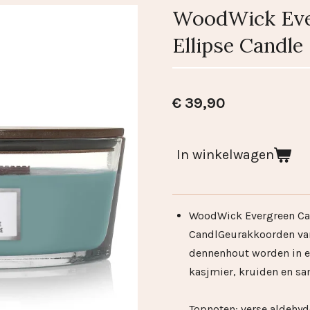
WoodWick Eve
Ellipse Candle
€ 39,90
In winkelwagen
WoodWick Evergreen Ca
Candl
Geurakkoorden van
dennenhout worden in 
kasjmier, kruiden en sa
Topnoten: verse aldehy