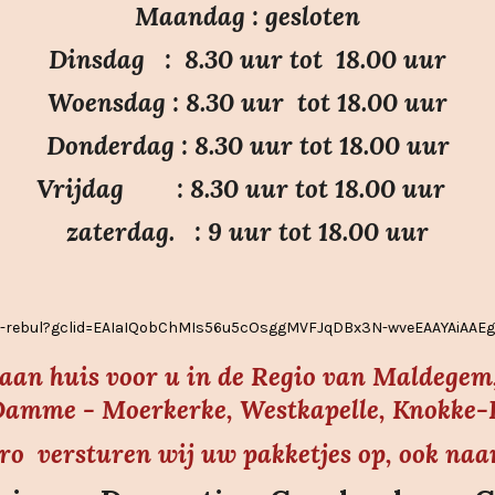
Maandag : gesloten
n
n
n
n
Dinsdag : 8.30 uur tot 18.00 uur
Woensdag : 8.30 uur tot 18.00 uur
Donderdag : 8.30 uur tot 18.00 uur
Vrijdag : 8.30 uur tot 18.00 uur
zaterdag. : 9 uur tot 18.00 uur
ier-rebul?gclid=EAIaIQobChMIs56u5cOsggMVFJqDBx3N-wveEAAYAiAA
s aan huis voor u in de Regio van Maldegem,
amme - Moerkerke, Westkapelle, Knokke-He
uro versturen wij uw pakketjes op, ook naa