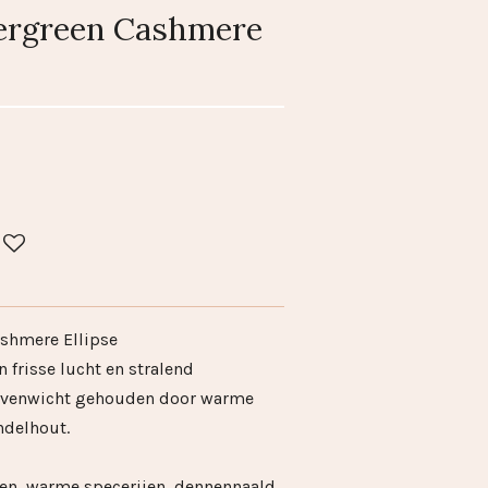
rgreen Cashmere
shmere Ellipse
 frisse lucht en stralend
evenwicht gehouden door warme
ndelhout.
den, warme specerijen, dennennaald