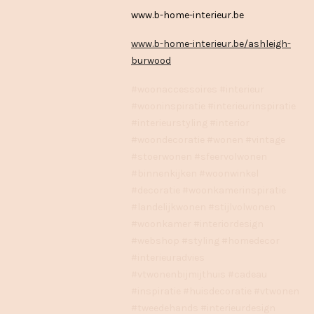
www.b-home-interieur.be
www.b-home-interieur.be/ashleigh-
burwood
#woonaccessoires #interieur
#wooninspiratie #interieurinspiratie
#interieurstyling #interior
#woondecoratie #wonen #vintage
#stoerwonen #sfeervolwonen
#binnenkijken #woonwinkel
#decoratie #woonkamerinspiratie
#landelijkwonen #stijlvolwonen
#woonkamer #interiordesign
#webshop #styling #homedecor
#interieuradvies
#vtwonenbijmijthuis #cadeau
#inspiratie #huisdecoratie #vtwonen
#tweedehands #interieurdesign