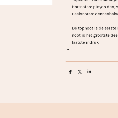
Hartnoten: pinyon den, 
Basisnoten: dennenbals
De topnoot is de eerste
noot is het grootste dee
laatste indruk
D
D
S
e
e
h
l
e
a
e
l
r
n
e