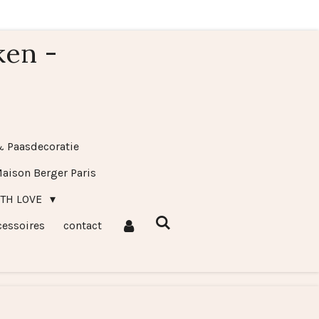
ken -
& Paasdecoratie
aison Berger Paris
ITH LOVE
cessoires
contact