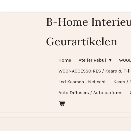
Ga
direct
B-Home Interieu
naar
de
Geurartikelen
hoofdinhoud
Home
Atelier Rebul
WOO
WOONACCESSOIRES / Kaars & T-l
Led Kaarsen - Net echt
Kaars / 
Auto Diffusers / Auto parfums