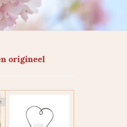
n origineel
t