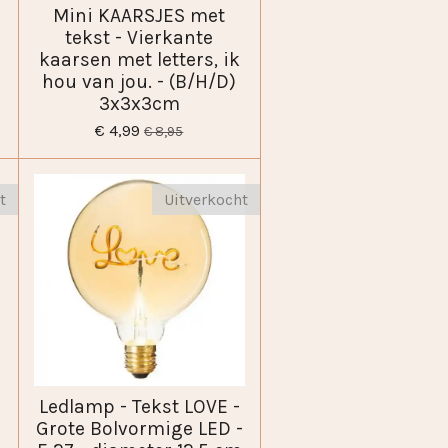
Mini KAARSJES met
tekst - Vierkante
kaarsen met letters, ik
hou van jou. - (B/H/D)
3x3x3cm
€ 4,99
€ 8,95
t
Uitverkocht
Ledlamp - Tekst LOVE -
Grote Bolvormige LED -