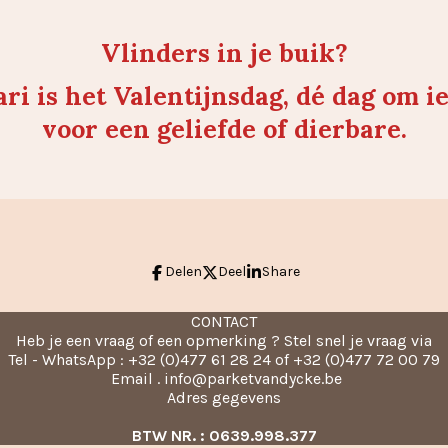
Vlinders in je buik?
ri is het Valentijnsdag, dé dag om ie
voor een geliefde of dierbare.
Delen
Deel
Share
CONTACT
Heb je een vraag of een opmerking ? Stel snel je vraag via
Tel - WhatsApp : +32 (0)477 61 28 24 of +32 (0)477 72 00 79
Email . info@parketvandycke.be
Adres gegevens
BTW NR. : 0639.998.377