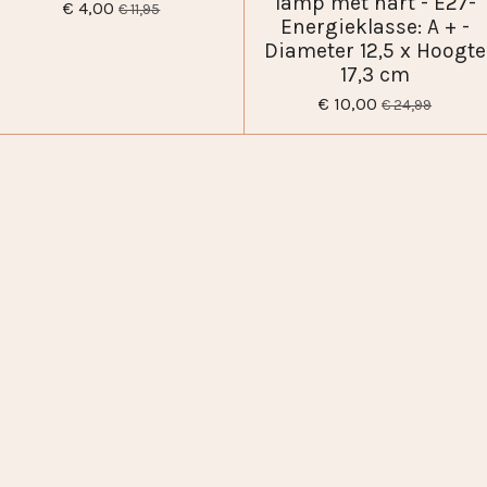
lamp met hart - E27-
€ 4,00
€ 11,95
Energieklasse: A + -
Diameter 12,5 x Hoogte
17,3 cm
€ 10,00
€ 24,99