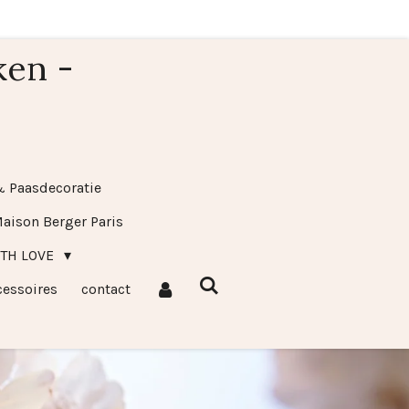
ken -
& Paasdecoratie
aison Berger Paris
ITH LOVE
cessoires
contact