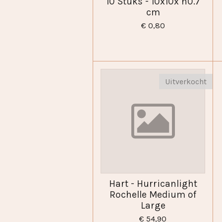
10 Stuks - 10x10x h0.7
cm
€ 0,80
Uitverkocht
Hart - Hurricanlight
Rochelle Medium of
Large
€ 54,90