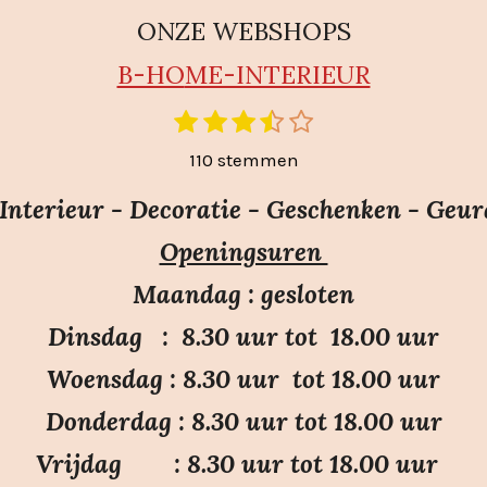
ONZE WEBSHOPS
B-HO
ME-INTERIEUR
1
2
3
4
5
S
t
s
s
s
s
s
110 stemmen
e
t
t
t
t
t
m
e
e
e
e
e
nterieur - Decoratie - Geschenken - Geur
m
r
r
r
r
r
e
Openingsuren
r
r
r
r
n
e
e
e
e
Maandag : gesloten
n
n
n
n
Dinsdag : 8.30 uur tot 18.00 uur
Woensdag : 8.30 uur tot 18.00 uur
Donderdag : 8.30 uur tot 18.00 uur
Vrijdag : 8.30 uur tot 18.00 uur