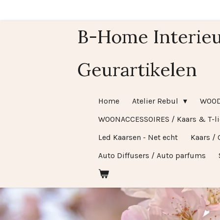
Ga
direct
B-Home Interieu
naar
de
Geurartikelen
hoofdinhoud
Home
Atelier Rebul
WOO
WOONACCESSOIRES / Kaars & T-l
Led Kaarsen - Net echt
Kaars / 
Auto Diffusers / Auto parfums