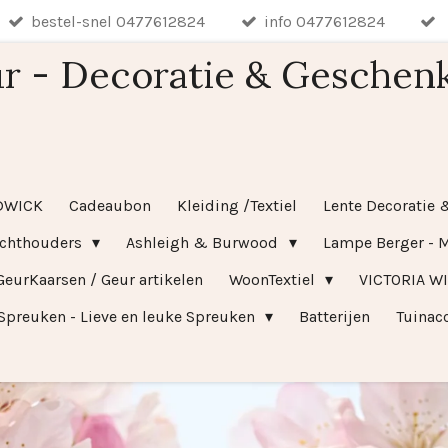
bestel-snel 0477612824
info 0477612824
r - Decoratie & Geschen
DWICK
Cadeaubon
Kleiding /Textiel
Lente Decoratie 
ichthouders
Ashleigh & Burwood
Lampe Berger - M
GeurKaarsen / Geur artikelen
WoonTextiel
VICTORIA W
Spreuken - Lieve en leuke Spreuken
Batterijen
Tuinac