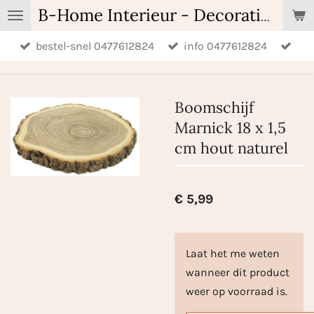
Ga
B-Home Interieur - Decoratie & Geschenken - Geurartikelen
direct
bestel-snel 0477612824
info 0477612824
naar
de
hoofdinhoud
Boomschijf
Marnick 18 x 1,5
cm hout naturel
€ 5,99
Laat het me weten
wanneer dit product
weer op voorraad is.