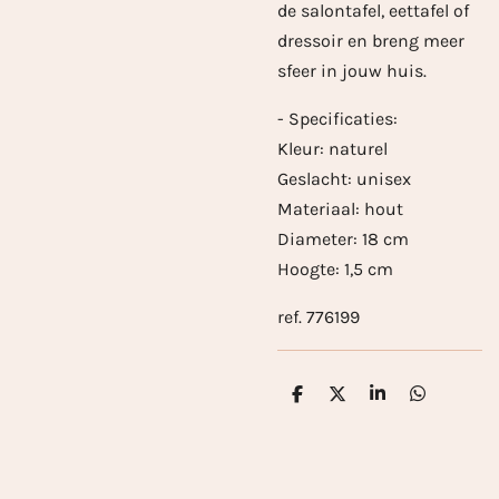
de salontafel, eettafel of
dressoir en breng meer
sfeer in jouw huis.
- Specificaties:
Kleur: naturel
Geslacht: unisex
Materiaal: hout
Diameter: 18 cm
Hoogte: 1,5 cm
ref. 776199
D
D
S
D
e
e
h
e
l
e
a
l
e
l
r
e
n
e
n