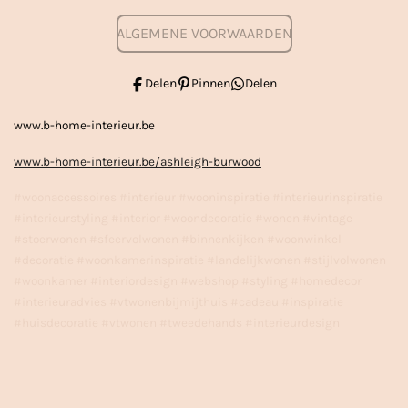
ALGEMENE VOORWAARDEN
Delen
Pinnen
Delen
www.b-home-interieur.be
www.b-home-interieur.be/ashleigh-burwood
#woonaccessoires #interieur #wooninspiratie #interieurinspiratie
#interieurstyling #interior #woondecoratie #wonen #vintage
#stoerwonen #sfeervolwonen #binnenkijken #woonwinkel
#decoratie #woonkamerinspiratie #landelijkwonen #stijlvolwonen
#woonkamer #interiordesign #webshop #styling #homedecor
#interieuradvies #vtwonenbijmijthuis #cadeau #inspiratie
#huisdecoratie #vtwonen #tweedehands #interieurdesign