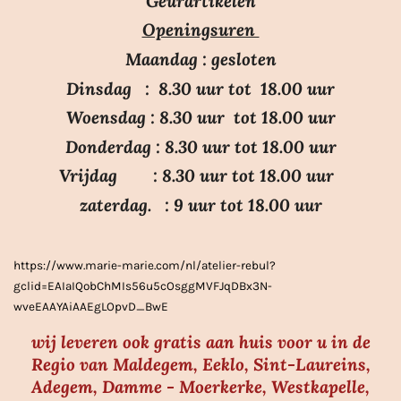
Geurartikelen
n
n
r
r
r
r
Openingsuren
g
e
e
e
e
:
n
n
n
n
Maandag : gesloten
3
Dinsdag : 8.30 uur tot 18.00 uur
.
Woensdag : 8.30 uur tot 18.00 uur
7
Donderdag : 8.30 uur tot 18.00 uur
s
Vrijdag : 8.30 uur tot 18.00 uur
t
e
zaterdag. : 9 uur tot 18.00 uur
r
r
https://www.marie-marie.com/nl/atelier-rebul?
e
gclid=EAIaIQobChMIs56u5cOsggMVFJqDBx3N-
n
wveEAAYAiAAEgLOpvD_BwE
wij leveren ook gratis aan huis voor u in de
Regio van Maldegem, Eeklo, Sint-Laureins,
Adegem, Damme - Moerkerke, Westkapelle,