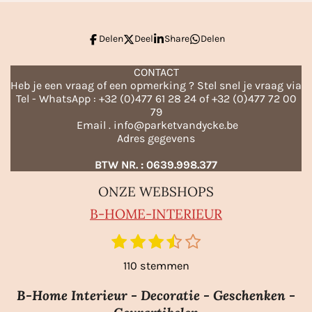
Delen
Deel
Share
Delen
CONTACT
Heb je een vraag of een opmerking ? Stel snel je vraag via
Tel - WhatsApp : +32 (0)477 61 28 24 of +32 (0)477 72 00
79
Email . info@parketvandycke.be
Adres gegevens
BTW NR. : 0639.998.377
ONZE WEBSHOPS
B-HO
ME-INTERIEUR
1
2
3
4
5
S
R
t
s
s
s
s
s
a
110 stemmen
e
t
t
t
t
t
m
t
e
e
e
e
e
m
B-Home Interieur - Decoratie - Geschenken -
i
r
r
r
r
r
e