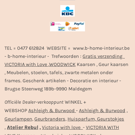
TEL = 0477 612824 WEBSITE = www.b-home-interieur.be
- b-home-interieur - Trefwoorden :
Gratis verzending
VICTORIA with Love
,
WOODWICK
Kaarsen , Geur kaarsen
, Meubelen, stoelen, tafels, zwarte metalen onder
frames. Geschenk artikelen - Decoratie en interieur -
Brugse Steenweg 189b-9990 Maldegem
Officiële
Dealer
-
verkooppunt
WINKEL +
-
,
WEBSHOP
Ashleigh & Burwood
Ashleigh & Burwood
Geurlampen,
Geurbranders,
Huisparfum,
Geurstokjes
,
Atelier Rebul
,
-
Victoria with love
VICTORIA WITH