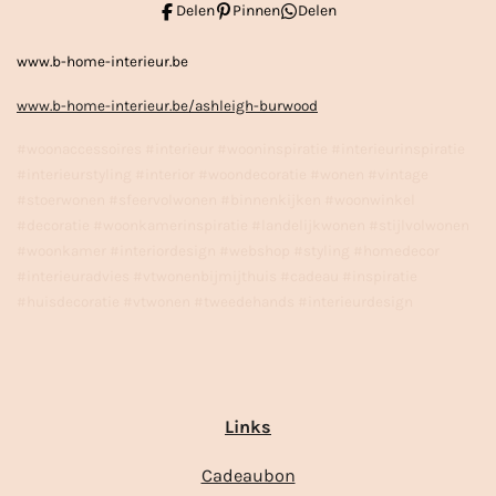
Delen
Pinnen
Delen
www.b-home-interieur.be
www.b-home-interieur.be/ashleigh-burwood
#woonaccessoires #interieur #wooninspiratie #interieurinspiratie
#interieurstyling #interior #woondecoratie #wonen #vintage
#stoerwonen #sfeervolwonen #binnenkijken #woonwinkel
#decoratie #woonkamerinspiratie #landelijkwonen #stijlvolwonen
#woonkamer #interiordesign #webshop #styling #homedecor
#interieuradvies #vtwonenbijmijthuis #cadeau #inspiratie
#huisdecoratie #vtwonen #tweedehands #interieurdesign
Links
Cadeaubon