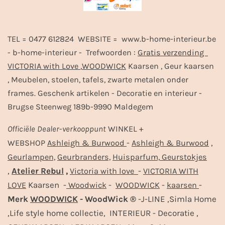
TEL = 0477 612824 WEBSITE = www.b-home-interieur.be
- b-home-interieur - Trefwoorden :
Gratis verzending
VICTORIA with Love
,
WOODWICK
Kaarsen , Geur kaarsen
, Meubelen, stoelen, tafels, zwarte metalen onder
frames. Geschenk artikelen - Decoratie en interieur -
Brugse Steenweg 189b-9990 Maldegem
Officiële
Dealer
-
verkooppunt
WINKEL +
-
,
WEBSHOP
Ashleigh & Burwood
Ashleigh & Burwood
Geurlampen,
Geurbranders,
Huisparfum,
Geurstokjes
,
Atelier Rebul
,
-
Victoria with love
VICTORIA WITH
Kaarsen -
-
-
-
LOVE
Woodwick
WOODWICK
kaarsen
Merk
WOODWICK
- WoodWick ®
-J-LINE ,Simla Home
,Life style home collectie, INTERIEUR - Decoratie ,