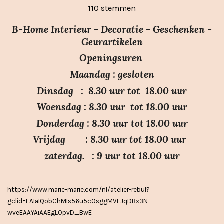
s
s
s
s
s
a
110 stemmen
e
t
t
t
t
t
m
t
e
e
e
e
e
m
B-Home Interieur - Decoratie - Geschenken -
i
r
r
r
r
r
e
Geurartikelen
n
n
r
r
r
r
Openingsuren
g
e
e
e
e
:
n
n
n
n
Maandag : gesloten
3
Dinsdag : 8.30 uur tot 18.00 uur
.
Woensdag : 8.30 uur tot 18.00 uur
7
Donderdag : 8.30 uur tot 18.00 uur
s
Vrijdag : 8.30 uur tot 18.00 uur
t
e
zaterdag. : 9 uur tot 18.00 uur
r
r
https://www.marie-marie.com/nl/atelier-rebul?
e
gclid=EAIaIQobChMIs56u5cOsggMVFJqDBx3N-
n
wveEAAYAiAAEgLOpvD_BwE