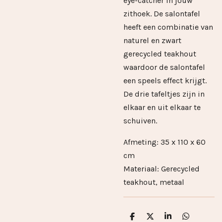
eye-catcher in jouw
zithoek. De salontafel
heeft een combinatie van
naturel en zwart
gerecycled teakhout
waardoor de salontafel
een speels effect krijgt.
De drie tafeltjes zijn in
elkaar en uit elkaar te
schuiven.
Afmeting: 35 x 110 x 60
cm
Materiaal: Gerecycled
teakhout, metaal
D
D
S
D