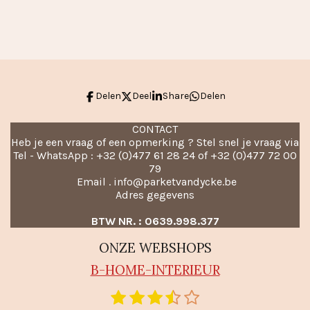
e
e
h
e
l
e
a
l
e
l
r
e
n
e
n
Delen
Deel
Share
Delen
CONTACT
Heb je een vraag of een opmerking ? Stel snel je vraag via
Tel - WhatsApp : +32 (0)477 61 28 24 of +32 (0)477 72 00
79
Email . info@parketvandycke.be
Adres gegevens
BTW NR. : 0639.998.377
ONZE WEBSHOPS
B-HO
ME-INTERIEUR
1
2
3
4
5
S
R
t