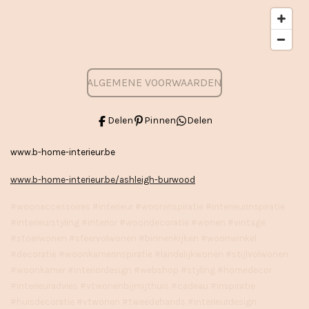
ALGEMENE VOORWAARDEN
Delen
Pinnen
Delen
www.b-home-interieur.be
www.b-home-interieur.be/ashleigh-burwood
#woonaccessoires #interieur #wooninspiratie #interieurinspiratie
#interieurstyling #interior #woondecoratie #wonen #vintage
#stoerwonen #sfeervolwonen #binnenkijken #woonwinkel
#decoratie #woonkamerinspiratie #landelijkwonen #stijlvolwonen
#woonkamer #interiordesign #webshop #styling #homedecor
#interieuradvies #vtwonenbijmijthuis #cadeau #inspiratie
#huisdecoratie #vtwonen #tweedehands #interieurdesign