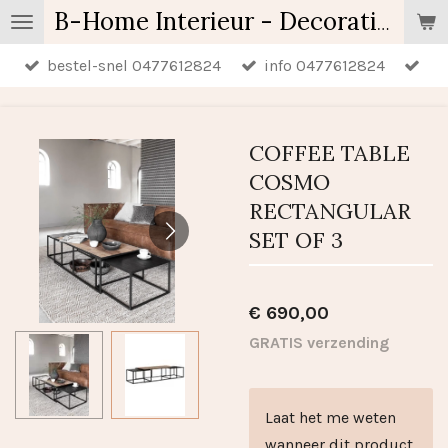
Ga
B-Home Interieur - Decoratie & Geschenken - Geurartikelen
direct
bestel-snel 0477612824
info 0477612824
naar
de
hoofdinhoud
COFFEE TABLE
COSMO
RECTANGULAR
SET OF 3
€ 690,00
GRATIS verzending
Laat het me weten
wanneer dit product