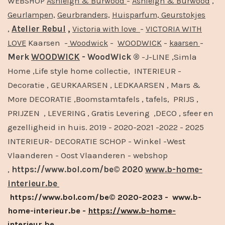
-
,
WEBSHOP
Ashleigh & Burwood
Ashleigh & Burwood
Geurlampen,
Geurbranders,
Huisparfum,
Geurstokjes
,
Atelier Rebul
,
-
Victoria with love
VICTORIA WITH
Kaarsen -
-
-
-
LOVE
Woodwick
WOODWICK
kaarsen
Merk
WOODWICK
- WoodWick ®
-J-LINE ,Simla
Home ,Life style home collectie, INTERIEUR -
Decoratie , GEURKAARSEN , LEDKAARSEN , Mars &
More DECORATIE ,Boomstamtafels , tafels, PRIJS ,
PRIJZEN , LEVERING , Gratis Levering ,DECO , sfeer en
gezelligheid in huis. 2019 - 2020-2021 -2022 - 2025
INTERIEUR- DECORATIE SCHOP - Winkel -West
Vlaanderen - Oost Vlaanderen - webshop
,
https://www.bol.com/be© 2020
www.b-home-
interieur.be
https://www.bol.com/be© 2020-2023 - www.b-
home-interieur.be -
https://www.b-home-
interieur.be