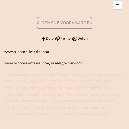
ALGEMENE VOORWAARDEN
Delen
Pinnen
Delen
www.b-home-interieur.be
www.b-home-interieur.be/ashleigh-burwood
#woonaccessoires #interieur #wooninspiratie #interieurinspiratie
#interieurstyling #interior #woondecoratie #wonen #vintage
#stoerwonen #sfeervolwonen #binnenkijken #woonwinkel
#decoratie #woonkamerinspiratie #landelijkwonen #stijlvolwonen
#woonkamer #interiordesign #webshop #styling #homedecor
#interieuradvies #vtwonenbijmijthuis #cadeau #inspiratie
#huisdecoratie #vtwonen #tweedehands #interieurdesign