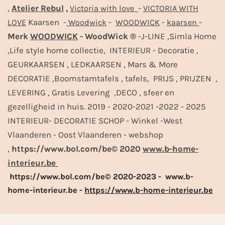
,
Atelier Rebul
,
-
Victoria with love
VICTORIA WITH
Kaarsen -
-
-
-
LOVE
Woodwick
WOODWICK
kaarsen
Merk
WOODWICK
- WoodWick ®
-J-LINE ,Simla Home
,Life style home collectie, INTERIEUR - Decoratie ,
GEURKAARSEN , LEDKAARSEN , Mars & More
DECORATIE ,Boomstamtafels , tafels, PRIJS , PRIJZEN ,
LEVERING , Gratis Levering ,DECO , sfeer en
gezelligheid in huis. 2019 - 2020-2021 -2022 - 2025
INTERIEUR- DECORATIE SCHOP - Winkel -West
Vlaanderen - Oost Vlaanderen - webshop
,
https://www.bol.com/be© 2020
www.b-home-
interieur.be
https://www.bol.com/be© 2020-2023 - www.b-
home-interieur.be -
https://www.b-home-interieur.be