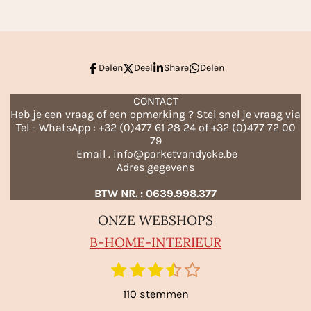
e
l
r
e
n
e
n
Delen
Deel
Share
Delen
CONTACT
Heb je een vraag of een opmerking ? Stel snel je vraag via
Tel - WhatsApp : +32 (0)477 61 28 24 of +32 (0)477 72 00
79
Email . info@parketvandycke.be
Adres gegevens
BTW NR. : 0639.998.377
ONZE WEBSHOPS
B-HO
ME-INTERIEUR
1
2
3
4
5
S
R
t
s
s
s
s
s
a
110 stemmen
e
t
t
t
t
t
m
t