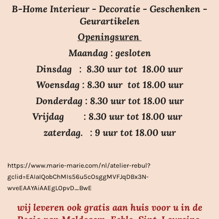
e
e
e
e
e
m
B-Home Interieur - Decoratie - Geschenken -
i
r
r
r
r
r
e
Geurartikelen
n
n
r
r
r
r
Openingsuren
g
e
e
e
e
:
n
n
n
n
Maandag : gesloten
3
Dinsdag : 8.30 uur tot 18.00 uur
.
Woensdag : 8.30 uur tot 18.00 uur
7
Donderdag : 8.30 uur tot 18.00 uur
s
Vrijdag : 8.30 uur tot 18.00 uur
t
e
zaterdag. : 9 uur tot 18.00 uur
r
r
https://www.marie-marie.com/nl/atelier-rebul?
e
gclid=EAIaIQobChMIs56u5cOsggMVFJqDBx3N-
n
wveEAAYAiAAEgLOpvD_BwE
wij leveren ook gratis aan huis voor u in de