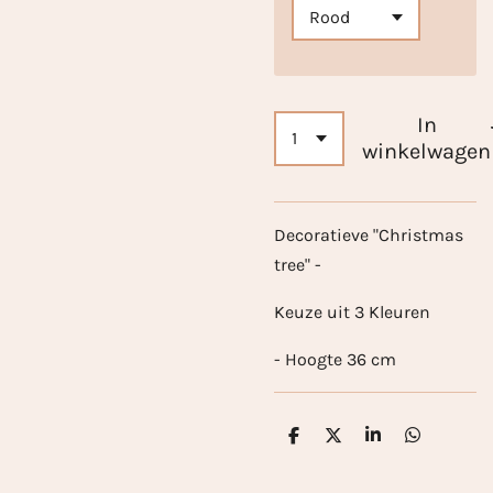
In
winkelwagen
Decoratieve "Christmas
tree" -
Keuze uit 3 Kleuren
- Hoogte 36 cm
D
D
S
D
e
e
h
e
l
e
a
l