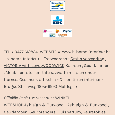
TEL = 0477 612824 WEBSITE = www.b-home-interieur.be
- b-home-interieur - Trefwoorden :
Gratis verzending
VICTORIA with Love
,
WOODWICK
Kaarsen , Geur kaarsen
, Meubelen, stoelen, tafels, zwarte metalen onder
frames. Geschenk artikelen - Decoratie en interieur -
Brugse Steenweg 189b-9990 Maldegem
Officiële
Dealer
-
verkooppunt
WINKEL +
-
,
WEBSHOP
Ashleigh & Burwood
Ashleigh & Burwood
Geurlampen,
Geurbranders,
Huisparfum,
Geurstokjes