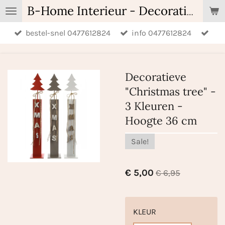
Ga
B-Home Interieur - Decoratie & Geschenken - Geurartikelen
direct
bestel-snel 0477612824
info 0477612824
naar
de
hoofdinhoud
Decoratieve
"Christmas tree" -
3 Kleuren -
Hoogte 36 cm
Sale!
€ 5,00
€ 6,95
KLEUR