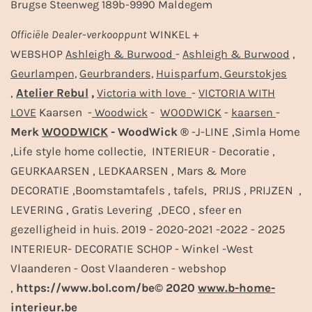
Brugse Steenweg 189b-9990 Maldegem
Officiële
Dealer
-
verkooppunt
WINKEL +
-
,
WEBSHOP
Ashleigh & Burwood
Ashleigh & Burwood
Geurlampen,
Geurbranders,
Huisparfum,
Geurstokjes
,
Atelier Rebul
,
-
Victoria with love
VICTORIA WITH
Kaarsen -
-
-
-
LOVE
Woodwick
WOODWICK
kaarsen
Merk
WOODWICK
- WoodWick ®
-J-LINE ,Simla Home
,Life style home collectie, INTERIEUR - Decoratie ,
GEURKAARSEN , LEDKAARSEN , Mars & More
DECORATIE ,Boomstamtafels , tafels, PRIJS , PRIJZEN ,
LEVERING , Gratis Levering ,DECO , sfeer en
gezelligheid in huis. 2019 - 2020-2021 -2022 - 2025
INTERIEUR- DECORATIE SCHOP - Winkel -West
Vlaanderen - Oost Vlaanderen - webshop
,
https://www.bol.com/be© 2020
www.b-home-
interieur.be