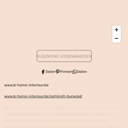
ALGEMENE VOORWAARDEN
Delen
Pinnen
Delen
www.b-home-interieur.be
www.b-home-interieur.be/ashleigh-burwood
#woonaccessoires #interieur #wooninspiratie #interieurinspiratie
#interieurstyling #interior #woondecoratie #wonen #vintage
#stoerwonen #sfeervolwonen #binnenkijken #woonwinkel
#decoratie #woonkamerinspiratie #landelijkwonen #stijlvolwonen