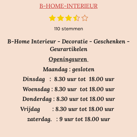
B-HO
ME-INTERIEUR
1
2
3
4
5
S
R
t
s
s
s
s
s
a
110 stemmen
e
t
t
t
t
t
m
t
e
e
e
e
e
m
B-Home Interieur - Decoratie - Geschenken -
i
r
r
r
r
r
e
Geurartikelen
n
n
r
r
r
r
Openingsuren
g
e
e
e
e
:
n
n
n
n
Maandag : gesloten
3
Dinsdag : 8.30 uur tot 18.00 uur
.
Woensdag : 8.30 uur tot 18.00 uur
7
Donderdag : 8.30 uur tot 18.00 uur
s
Vrijdag : 8.30 uur tot 18.00 uur
t
e
zaterdag. : 9 uur tot 18.00 uur
r
r