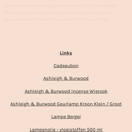
#woonkamer #interiordesign #webshop #styling #homedecor
#interieuradvies #vtwonenbijmijthuis #cadeau #inspiratie
#huisdecoratie #vtwonen #tweedehands #interieurdesign
Links
Cadeaubon
Ashleigh & Burwood
Ashleigh & Burwood Incense Wierook
Ashleigh & Burwood Geurlamp Kroon Klein / Groot
Lampe Berger
Lampenolie - vloeistoffen 500 ml