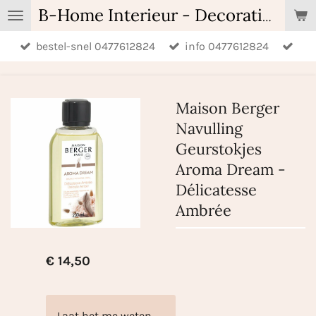
Ga
B-Home Interieur - Decoratie & Geschenken - Geurartikelen
direct
bestel-snel 0477612824
info 0477612824
naar
de
hoofdinhoud
Maison Berger
Navulling
Geurstokjes
Aroma Dream -
Délicatesse
Ambrée
€ 14,50
Laat het me weten