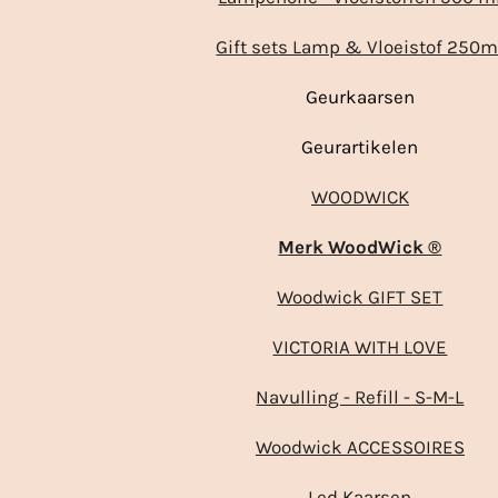
Gift sets Lamp & Vloeistof 250m
Geurkaarsen
Geurartikelen
WOODWICK
Merk WoodWick ®
Woodwick GIFT SET
VICTORIA WITH LOVE
Navulling - Refill - S-M-L
Woodwick ACCESSOIRES
Led Kaarsen