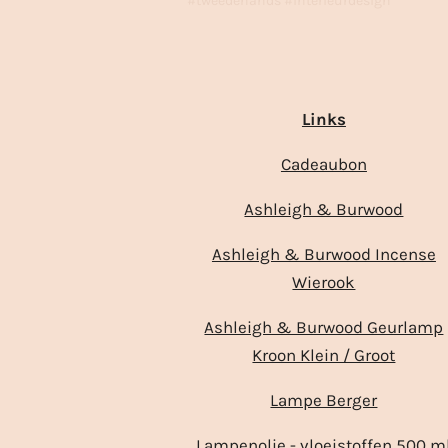
#tweedehands #interieurdesign
Links
Cadeaubon
Ashleigh & Burwood
Ashleigh & Burwood Incense
Wierook
Ashleigh & Burwood Geurlamp
Kroon Klein / Groot
Lampe Berger
Lampenolie - vloeistoffen 500 m