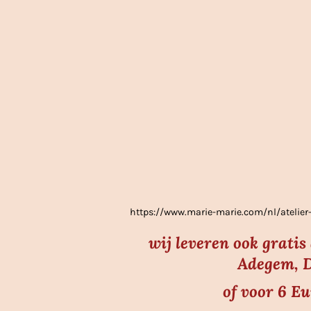
g
:
3
.
7
s
t
e
r
r
e
https://www.marie-marie.com/nl/atel
n
wij leveren ook grati
Adegem, D
of voor 6 E