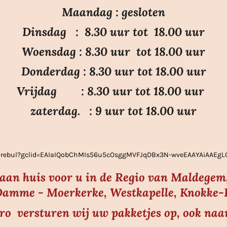
e
e
e
e
Maandag : gesloten
n
n
n
n
Dinsdag : 8.30 uur tot 18.00 uur
Woensdag : 8.30 uur tot 18.00 uur
Donderdag : 8.30 uur tot 18.00 uur
Vrijdag : 8.30 uur tot 18.00 uur
zaterdag. : 9 uur tot 18.00 uur
ier-rebul?gclid=EAIaIQobChMIs56u5cOsggMVFJqDBx3N-wveEAAYAiAAE
s aan huis voor u in de Regio van Maldegem,
amme - Moerkerke, Westkapelle, Knokke-He
uro versturen wij uw pakketjes op, ook naa