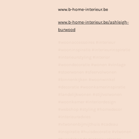
www.b-home-interieur.be
www.b-home-interieur.be/ashleigh-
burwood
#woonaccessoires #interieur
#wooninspiratie #interieurinspiratie
#interieurstyling #interior
#woondecoratie #wonen #vintage
#stoerwonen #sfeervolwonen
#binnenkijken #woonwinkel
#decoratie #woonkamerinspiratie
#landelijkwonen #stijlvolwonen
#woonkamer #interiordesign
#webshop #styling #homedecor
#interieuradvies
#vtwonenbijmijthuis #cadeau
#inspiratie #huisdecoratie #vtwonen