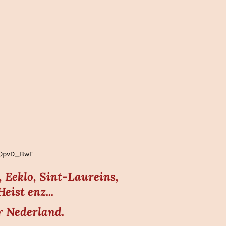
gLOpvD_BwE
 Eeklo, Sint-Laureins,
ist enz...
r Nederland.