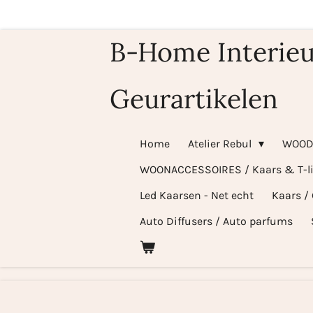
Ga
direct
B-Home Interieu
naar
de
Geurartikelen
hoofdinhoud
Home
Atelier Rebul
WOOD
WOONACCESSOIRES / Kaars & T-l
Led Kaarsen - Net echt
Kaars /
Auto Diffusers / Auto parfums