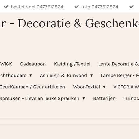
bestel-snel 0477612824
info 0477612824
r - Decoratie & Geschenk
WICK
Cadeaubon
Kleiding /Textiel
Lente Decoratie 
ichthouders
Ashleigh & Burwood
Lampe Berger - M
 GeurKaarsen / Geur artikelen
WoonTextiel
VICTORIA 
Spreuken - Lieve en leuke Spreuken
Batterijen
Tuinac