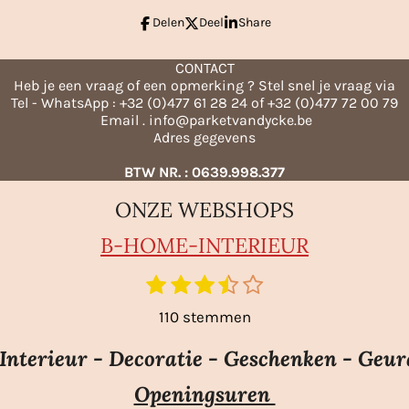
Delen
Deel
Share
CONTACT
Heb je een vraag of een opmerking ? Stel snel je vraag via
Tel - WhatsApp : +32 (0)477 61 28 24 of +32 (0)477 72 00 79
Email . info@parketvandycke.be
Adres gegevens
BTW NR. : 0639.998.377
ONZE WEBSHOPS
B-HO
ME-INTERIEUR
1
2
3
4
5
S
t
s
s
s
s
s
110 stemmen
e
t
t
t
t
t
m
e
e
e
e
e
nterieur - Decoratie - Geschenken - Geur
m
r
r
r
r
r
e
Openingsuren
r
r
r
r
n