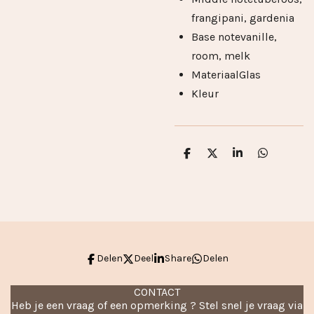
frangipani, gardenia
Base note
vanille,
room, melk
Materiaal
Glas
Kleur
D
D
S
D
e
e
h
e
l
e
a
l
e
l
r
e
n
e
n
Delen
Deel
Share
Delen
CONTACT
Heb je een vraag of een opmerking ? Stel snel je vraag via