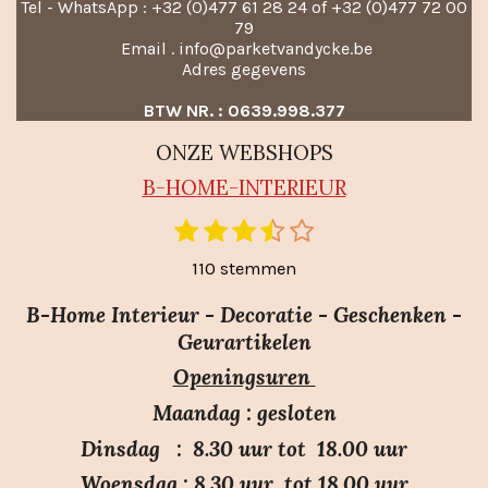
Tel - WhatsApp : +32 (0)477 61 28 24 of +32 (0)477 72 00
79
Email . info@parketvandycke.be
Adres gegevens
BTW NR. : 0639.998.377
ONZE WEBSHOPS
B-HO
ME-INTERIEUR
1
2
3
4
5
S
R
t
s
s
s
s
s
a
110 stemmen
e
t
t
t
t
t
m
t
e
e
e
e
e
m
B-Home Interieur - Decoratie - Geschenken -
i
r
r
r
r
r
e
Geurartikelen
n
n
r
r
r
r
Openingsuren
g
e
e
e
e
:
n
n
n
n
Maandag : gesloten
3
Dinsdag : 8.30 uur tot 18.00 uur
.
Woensdag : 8.30 uur tot 18.00 uur