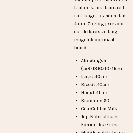
Laat de kaars daarnaast
niet langer branden dan
4 uur. Zo zorg je ervoor
dat de kaars zo lang
mogelijk optimaal
brand.
Afmetingen
(LxBxD)
10x10x11cm
Lengte
10cm
Breedte
10cm
Hoogte
11cm
Branduren
60
Geur
Golden Milk
Top Note
saffraan,
komijn, kurkuma
Middle note
tuberoos,