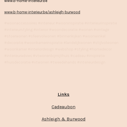
www.b-home-interieur.be
www.b-home-interieur.be/ashleigh-burwood
#woonaccessoires #interieur #wooninspiratie #interieurinspiratie
#interieurstyling #interior #woondecoratie #wonen #vintage
#stoerwonen #sfeervolwonen #binnenkijken #woonwinkel
#decoratie #woonkamerinspiratie #landelijkwonen #stijlvolwonen
#woonkamer #interiordesign #webshop #styling #homedecor
#interieuradvies #vtwonenbijmijthuis #cadeau #inspiratie
#huisdecoratie #vtwonen #tweedehands #interieurdesign
Links
Cadeaubon
Ashleigh & Burwood