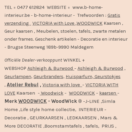
TEL = 0477 612824 WEBSITE = www.b-home-
interieur.be - b-home-interieur - Trefwoorden :
Gratis
verzending
VICTORIA with Love
,
WOODWICK
Kaarsen ,
Geur kaarsen , Meubelen, stoelen, tafels, zwarte metalen
onder frames. Geschenk artikelen - Decoratie en interieur
- Brugse Steenweg 189b-9990 Maldegem
Officiële
Dealer
-
verkooppunt
WINKEL +
-
,
WEBSHOP
Ashleigh & Burwood
Ashleigh & Burwood
Geurlampen,
Geurbranders,
Huisparfum,
Geurstokjes
,
Atelier Rebul
,
-
Victoria with love
VICTORIA WITH
Kaarsen -
-
-
-
LOVE
Woodwick
WOODWICK
kaarsen
Merk
WOODWICK
- WoodWick ®
-J-LINE ,Simla
Home ,Life style home collectie, INTERIEUR -
Decoratie , GEURKAARSEN , LEDKAARSEN , Mars &
More DECORATIE ,Boomstamtafels , tafels, PRIJS ,