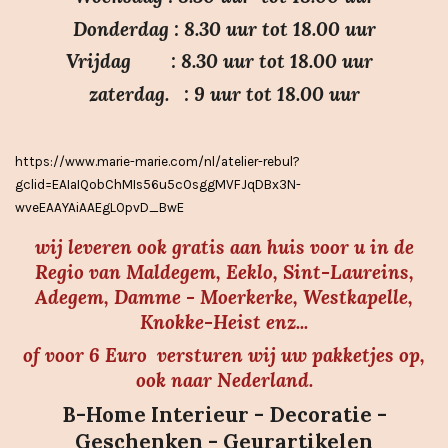
7
Donderdag : 8.30 uur tot 18.00 uur
s
Vrijdag : 8.30 uur tot 18.00 uur
t
e
zaterdag. : 9 uur tot 18.00 uur
r
r
https://www.marie-marie.com/nl/atelier-rebul?
e
gclid=EAIaIQobChMIs56u5cOsggMVFJqDBx3N-
n
wveEAAYAiAAEgLOpvD_BwE
wij leveren ook gratis aan huis voor u in de
Regio van Maldegem, Eeklo, Sint-Laureins,
Adegem, Damme - Moerkerke, Westkapelle,
Knokke-Heist enz...
of voor 6 Euro versturen wij uw pakketjes op,
ook naar Nederland.
B-Home Interieur - Decoratie -
Geschenken - Geurartikelen