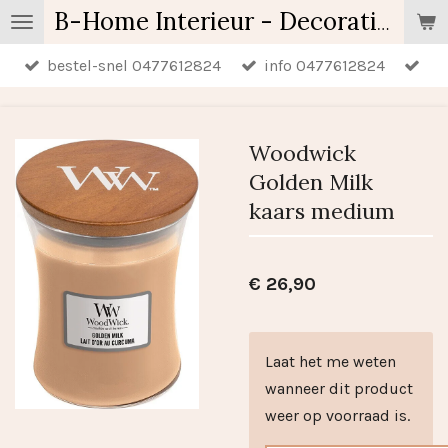
Ga
B-Home Interieur - Decoratie & Geschenken - Geurartikelen
direct
bestel-snel 0477612824
info 0477612824
naar
de
hoofdinhoud
Woodwick
Golden Milk
kaars medium
€ 26,90
Laat het me weten
wanneer dit product
weer op voorraad is.