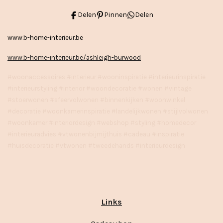
Delen
Pinnen
Delen
www.b-home-interieur.be
www.b-home-interieur.be/ashleigh-burwood
#woonaccessoires #interieur #wooninspiratie #interieurinspiratie
#interieurstyling #interior #woondecoratie #wonen #vintage
#stoerwonen #sfeervolwonen #binnenkijken #woonwinkel
#decoratie #woonkamerinspiratie #landelijkwonen #stijlvolwonen
#woonkamer #interiordesign #webshop #styling #homedecor
#interieuradvies #vtwonenbijmijthuis #cadeau #inspiratie
#huisdecoratie #vtwonen #tweedehands #interieurdesign
Links