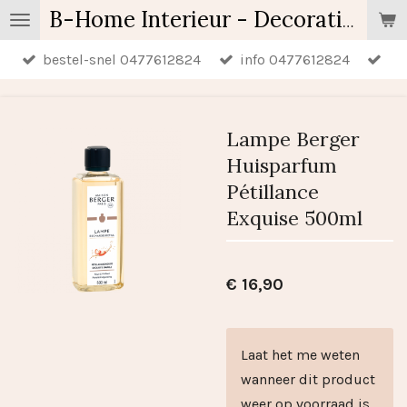
Ga
B-Home Interieur - Decoratie & Geschenken - Geurartikelen
direct
bestel-snel 0477612824
info 0477612824
naar
de
hoofdinhoud
Lampe Berger
Huisparfum
Pétillance
Exquise 500ml
€ 16,90
Laat het me weten
wanneer dit product
weer op voorraad is.