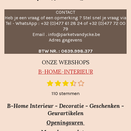
CONTACT
Heb je een vraag of een opmerking ? Stel snel je vraag via
Tel - WhatsApp : +32 (0)477 61 28 24 of +32 (0)477 72 00
79
Email . info@parketvandycke.be
Adres gegevens
BTW NR. : 0639.998.377
ONZE WEBSHOPS
B-HO
ME-INTERIEUR
1
2
3
4
5
S
R
t
s
s
s
s
s
a
110 stemmen
e
t
t
t
t
t
m
t
e
e
e
e
e
m
B-Home Interieur - Decoratie - Geschenken -
i
r
r
r
r
r
e
Geurartikelen
n
n
r
r
r
r
Openingsuren
g
e
e
e
e