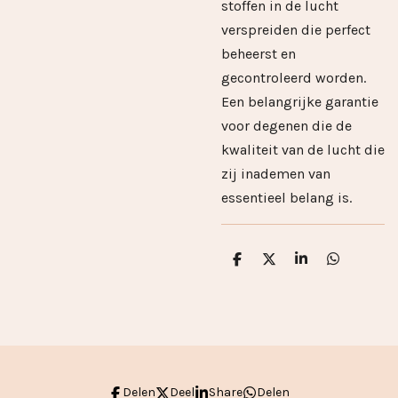
stoffen in de lucht
verspreiden die perfect
beheerst en
gecontroleerd worden.
Een belangrijke garantie
voor degenen die de
kwaliteit van de lucht die
zij inademen van
essentieel belang is.
D
D
S
D
e
e
h
e
l
e
a
l
e
l
r
e
n
e
n
Delen
Deel
Share
Delen