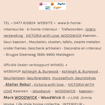
TEL = 0477 612824 WEBSITE = www.b-home-
interieur.be - b-home-interieur - Trefwoorden :
Gratis
verzending
VICTORIA with Love
,
WOODWICK
Kaarsen ,
Geur kaarsen , Meubelen, stoelen, tafels, zwarte metalen
onder frames. Geschenk artikelen - Decoratie en interieur
- Brugse Steenweg 189b-9990 Maldegem
Officiële
Dealer
-
verkooppunt
WINKEL +
-
,
WEBSHOP
Ashleigh & Burwood
Ashleigh & Burwood
Geurlampen,
Geurbranders,
Huisparfum,
Geurstokjes
,
Atelier Rebul
,
-
Victoria with love
VICTORIA WITH
Kaarsen -
-
-
-
LOVE
Woodwick
WOODWICK
kaarsen
Merk
WOODWICK
- WoodWick ®
-J-LINE ,Simla
Home ,Life style home collectie, INTERIEUR -