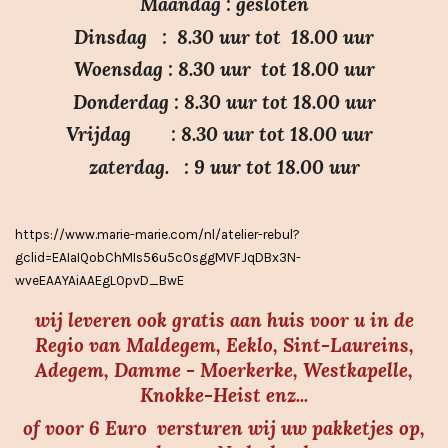
:
n
n
n
n
Maandag : gesloten
3
Dinsdag : 8.30 uur tot 18.00 uur
.
Woensdag : 8.30 uur tot 18.00 uur
7
Donderdag : 8.30 uur tot 18.00 uur
s
Vrijdag : 8.30 uur tot 18.00 uur
t
e
zaterdag. : 9 uur tot 18.00 uur
r
r
https://www.marie-marie.com/nl/atelier-rebul?
e
gclid=EAIaIQobChMIs56u5cOsggMVFJqDBx3N-
n
wveEAAYAiAAEgLOpvD_BwE
wij leveren ook gratis aan huis voor u in de
Regio van Maldegem, Eeklo, Sint-Laureins,
Adegem, Damme - Moerkerke, Westkapelle,
Knokke-Heist enz...
of voor 6 Euro versturen wij uw pakketjes op,