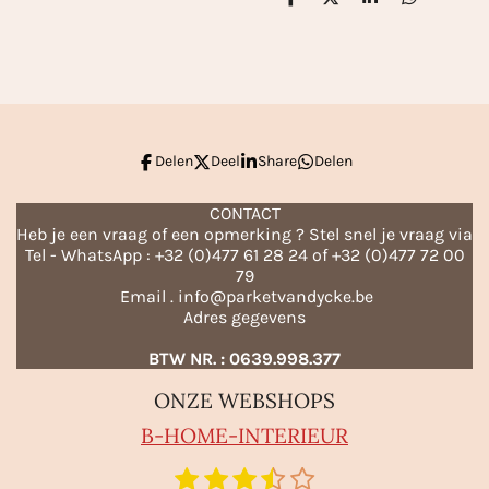
D
D
S
D
e
e
h
e
l
e
a
l
e
l
r
e
n
e
n
Delen
Deel
Share
Delen
CONTACT
Heb je een vraag of een opmerking ? Stel snel je vraag via
Tel - WhatsApp : +32 (0)477 61 28 24 of +32 (0)477 72 00
79
Email . info@parketvandycke.be
Adres gegevens
BTW NR. : 0639.998.377
ONZE WEBSHOPS
B-HO
ME-INTERIEUR
1
2
3
4
5
S
R