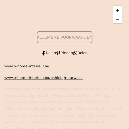
ALGEMENE VOORWAARDEN
Delen
Pinnen
Delen
www.b-home-interieur.be
www.b-home-interieur.be/ashleigh-burwood
#woonaccessoires #interieur #wooninspiratie #interieurinspiratie
#interieurstyling #interior #woondecoratie #wonen #vintage
#stoerwonen #sfeervolwonen #binnenkijken #woonwinkel
#decoratie #woonkamerinspiratie #landelijkwonen #stijlvolwonen
#woonkamer #interiordesign #webshop #styling #homedecor
#interieuradvies #vtwonenbijmijthuis #cadeau #inspiratie
#huisdecoratie #vtwonen #tweedehands #interieurdesign