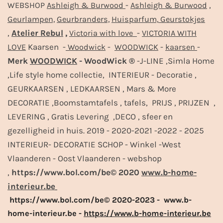
-
,
WEBSHOP
Ashleigh & Burwood
Ashleigh & Burwood
Geurlampen,
Geurbranders,
Huisparfum,
Geurstokjes
,
Atelier Rebul
,
-
Victoria with love
VICTORIA WITH
Kaarsen -
-
-
-
LOVE
Woodwick
WOODWICK
kaarsen
Merk
WOODWICK
- WoodWick ®
-J-LINE ,Simla Home
,Life style home collectie, INTERIEUR - Decoratie ,
GEURKAARSEN , LEDKAARSEN , Mars & More
DECORATIE ,Boomstamtafels , tafels, PRIJS , PRIJZEN ,
LEVERING , Gratis Levering ,DECO , sfeer en
gezelligheid in huis. 2019 - 2020-2021 -2022 - 2025
INTERIEUR- DECORATIE SCHOP - Winkel -West
Vlaanderen - Oost Vlaanderen - webshop
,
https://www.bol.com/be© 2020
www.b-home-
interieur.be
https://www.bol.com/be© 2020-2023 - www.b-
home-interieur.be -
https://www.b-home-interieur.be