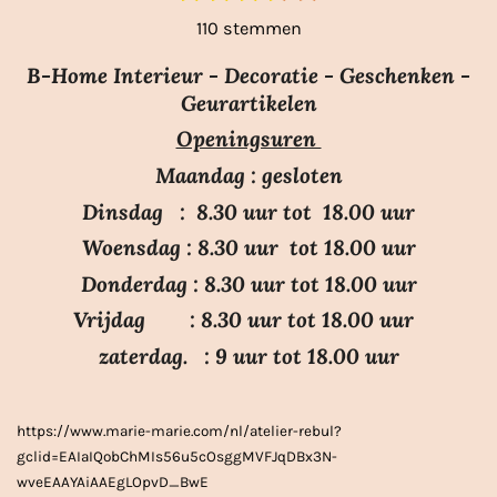
t
s
s
s
s
s
a
110 stemmen
e
t
t
t
t
t
m
t
e
e
e
e
e
m
B-Home Interieur - Decoratie - Geschenken -
i
r
r
r
r
r
e
Geurartikelen
n
n
r
r
r
r
Openingsuren
g
e
e
e
e
:
n
n
n
n
Maandag : gesloten
3
Dinsdag : 8.30 uur tot 18.00 uur
.
Woensdag : 8.30 uur tot 18.00 uur
7
Donderdag : 8.30 uur tot 18.00 uur
s
Vrijdag : 8.30 uur tot 18.00 uur
t
e
zaterdag. : 9 uur tot 18.00 uur
r
r
https://www.marie-marie.com/nl/atelier-rebul?
e
gclid=EAIaIQobChMIs56u5cOsggMVFJqDBx3N-
n
wveEAAYAiAAEgLOpvD_BwE