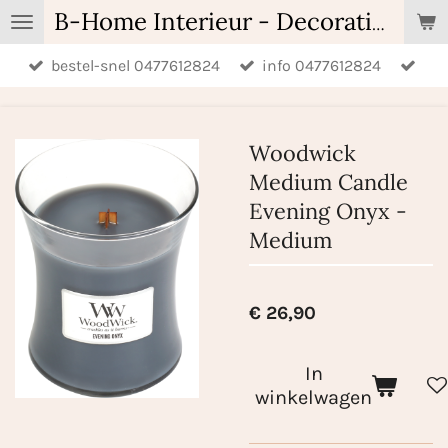
Ga
B-Home Interieur - Decoratie & Geschenken - Geurartikelen
direct
bestel-snel 0477612824
info 0477612824
naar
de
hoofdinhoud
Woodwick
Medium Candle
Evening Onyx -
Medium
€ 26,90
In
winkelwagen