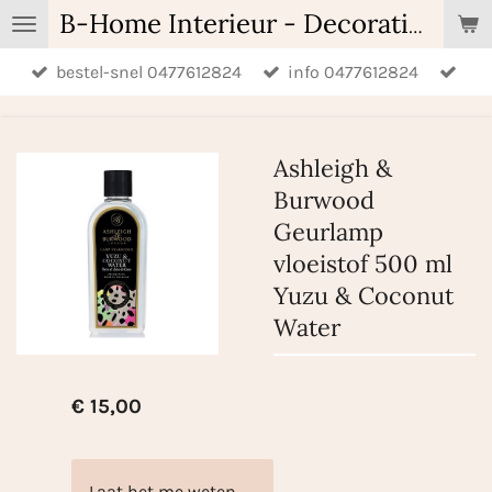
Ga
B-Home Interieur - Decoratie & Geschenken - Geurartikelen
direct
bestel-snel 0477612824
info 0477612824
naar
de
hoofdinhoud
Ashleigh &
Burwood
Geurlamp
vloeistof 500 ml
Yuzu & Coconut
Water
€ 15,00
Laat het me weten