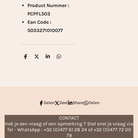
Product Nummer :
PCPFL503
Ean Code :
5033271010077
D
D
S
D
e
e
h
e
l
e
a
l
e
l
r
e
n
e
n
Delen
Deel
Share
Delen
CONTACT
Heb je een vraag of een opmerking ? Stel snel je vraag via
Tel - WhatsApp : +32 (0)477 61 28 24 of +32 (0)477 72 00
79