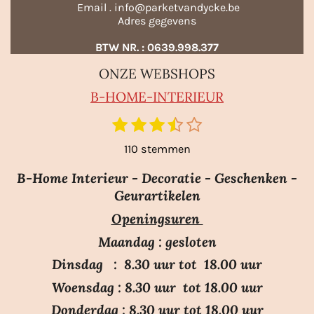
Email . info@parketvandycke.be
Adres gegevens
BTW NR. : 0639.998.377
ONZE WEBSHOPS
B-HO
ME-INTERIEUR
1
2
3
4
5
S
R
t
s
s
s
s
s
a
110 stemmen
e
t
t
t
t
t
m
t
e
e
e
e
e
m
B-Home Interieur - Decoratie - Geschenken -
i
r
r
r
r
r
e
Geurartikelen
n
n
r
r
r
r
Openingsuren
g
e
e
e
e
:
n
n
n
n
Maandag : gesloten
3
Dinsdag : 8.30 uur tot 18.00 uur
.
Woensdag : 8.30 uur tot 18.00 uur
7
Donderdag : 8.30 uur tot 18.00 uur