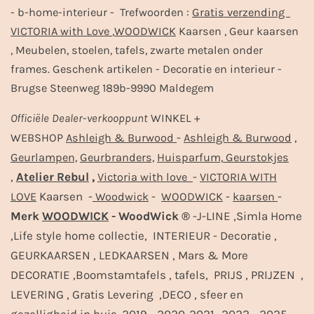
- b-home-interieur - Trefwoorden :
Gratis verzending
VICTORIA with Love
,
WOODWICK
Kaarsen , Geur kaarsen
, Meubelen, stoelen, tafels, zwarte metalen onder
frames. Geschenk artikelen - Decoratie en interieur -
Brugse Steenweg 189b-9990 Maldegem
Officiële
Dealer
-
verkooppunt
WINKEL +
-
,
WEBSHOP
Ashleigh & Burwood
Ashleigh & Burwood
Geurlampen,
Geurbranders,
Huisparfum,
Geurstokjes
,
Atelier Rebul
,
-
Victoria with love
VICTORIA WITH
Kaarsen -
-
-
-
LOVE
Woodwick
WOODWICK
kaarsen
Merk
WOODWICK
- WoodWick ®
-J-LINE ,Simla Home
,Life style home collectie, INTERIEUR - Decoratie ,
GEURKAARSEN , LEDKAARSEN , Mars & More
DECORATIE ,Boomstamtafels , tafels, PRIJS , PRIJZEN ,
LEVERING , Gratis Levering ,DECO , sfeer en