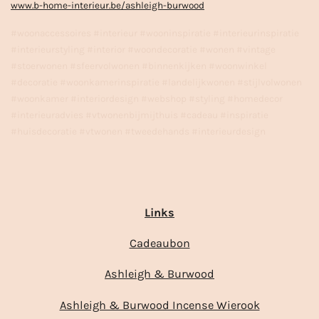
www.b-home-interieur.be/ashleigh-burwood
#woonaccessoires #interieur #wooninspiratie #interieurinspiratie
#interieurstyling #interior #woondecoratie #wonen #vintage
#stoerwonen #sfeervolwonen #binnenkijken #woonwinkel
#decoratie #woonkamerinspiratie #landelijkwonen #stijlvolwonen
#woonkamer #interiordesign #webshop #styling #homedecor
#interieuradvies #vtwonenbijmijthuis #cadeau #inspiratie
#huisdecoratie #vtwonen #tweedehands #interieurdesign
Links
Cadeaubon
Ashleigh & Burwood
Ashleigh & Burwood Incense Wierook