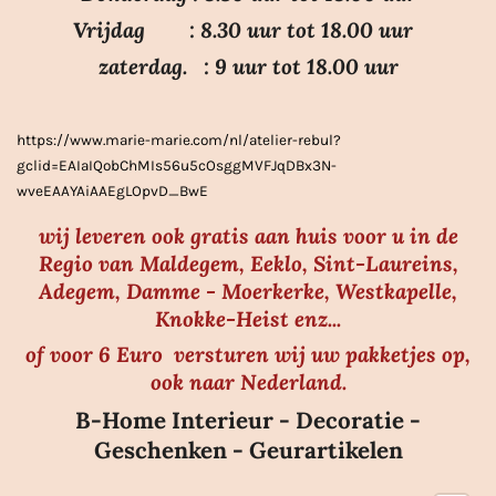
s
Vrijdag : 8.30 uur tot 18.00 uur
t
e
zaterdag. : 9 uur tot 18.00 uur
r
r
https://www.marie-marie.com/nl/atelier-rebul?
e
gclid=EAIaIQobChMIs56u5cOsggMVFJqDBx3N-
n
wveEAAYAiAAEgLOpvD_BwE
wij leveren ook gratis aan huis voor u in de
Regio van Maldegem, Eeklo, Sint-Laureins,
Adegem, Damme - Moerkerke, Westkapelle,
Knokke-Heist enz...
of voor 6 Euro versturen wij uw pakketjes op,
ook naar Nederland.
B-Home Interieur - Decoratie -
Geschenken - Geurartikelen