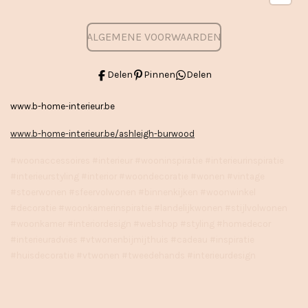
ALGEMENE VOORWAARDEN
Delen
Pinnen
Delen
www.b-home-interieur.be
www.b-home-interieur.be/ashleigh-burwood
#woonaccessoires #interieur #wooninspiratie #interieurinspiratie
#interieurstyling #interior #woondecoratie #wonen #vintage
#stoerwonen #sfeervolwonen #binnenkijken #woonwinkel
#decoratie #woonkamerinspiratie #landelijkwonen #stijlvolwonen
#woonkamer #interiordesign #webshop #styling #homedecor
#interieuradvies #vtwonenbijmijthuis #cadeau #inspiratie
#huisdecoratie #vtwonen #tweedehands #interieurdesign