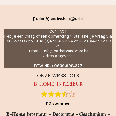
Delen
Deel
Share
Delen
CONTACT
Heb je een vraag of een opmerking ? Stel snel je vraag via
Tel - WhatsApp : +32 (0)477 61 28 24 of +32 (0)477 72 00
79
Email . info@parketvandycke.be
Adres gegevens
BTW NR. : 0639.998.377
ONZE WEBSHOPS
B-HO
ME-INTERIEUR
1
2
3
4
5
S
R
t
s
s
s
s
s
a
110 stemmen
e
t
t
t
t
t
m
t
e
e
e
e
e
m
B-Home Interieur - Decoratie - Geschenken -
i