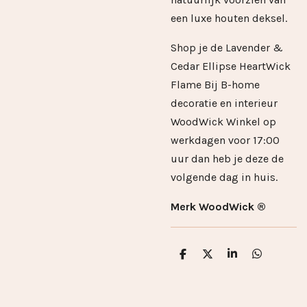
een luxe houten deksel.
Shop je de Lavender &
Cedar Ellipse HeartWick
Flame Bij B-home
decoratie en interieur
WoodWick Winkel op
werkdagen voor 17:00
uur dan heb je deze de
volgende dag in huis.
Merk WoodWick ®
D
D
S
D
e
e
h
e
l
e
a
l
e
l
r
e
n
e
n