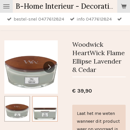
Ga
B-Home Interieur - Decoratie & Geschenken - Geurartikelen
direct
bestel-snel 0477612824
info 0477612824
naar
de
hoofdinhoud
Woodwick
HeartWick Flame
Ellipse Lavender
& Cedar
€ 39,90
Laat het me weten
wanneer dit product
weer op voorraad is.