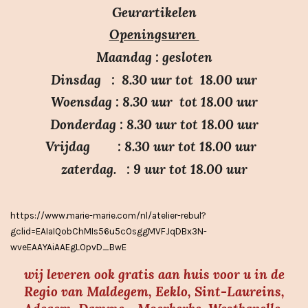
r
r
r
r
r
e
Geurartikelen
n
n
r
r
r
r
Openingsuren
g
e
e
e
e
:
n
n
n
n
Maandag : gesloten
3
Dinsdag : 8.30 uur tot 18.00 uur
.
Woensdag : 8.30 uur tot 18.00 uur
7
Donderdag : 8.30 uur tot 18.00 uur
s
Vrijdag : 8.30 uur tot 18.00 uur
t
e
zaterdag. : 9 uur tot 18.00 uur
r
r
https://www.marie-marie.com/nl/atelier-rebul?
e
gclid=EAIaIQobChMIs56u5cOsggMVFJqDBx3N-
n
wveEAAYAiAAEgLOpvD_BwE
wij leveren ook gratis aan huis voor u in de
Regio van Maldegem, Eeklo, Sint-Laureins,