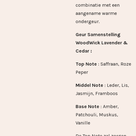
combinatie met een
aangename warme
ondergeur.
Geur Samenstelling
WoodWick Lavender &
Cedar :
Top Note
: Saffraan, Roze
Peper
Middel Note
: Leder, Lis,
Jasmijn, Framboos
Base Note
: Amber,
Patchouli, Muskus,
Vanille
De Top Note zal zorgen