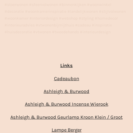
#stoerwonen #sfeervolwonen #binnenkijken #woonwinkel
#decoratie #woonkamerinspiratie #landelijkwonen #stijlvolwonen
#woonkamer #interiordesign #webshop #styling #homedecor
#interieuradvies #vtwonenbijmijthuis #cadeau #inspiratie
#huisdecoratie #vtwonen #tweedehands #interieurdesign
Links
Cadeaubon
Ashleigh & Burwood
Ashleigh & Burwood Incense Wierook
Ashleigh & Burwood Geurlamp Kroon Klein / Groot
Lampe Berger