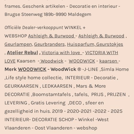
frames. Geschenk artikelen - Decoratie en interieur -
Brugse Steenweg 189b-9990 Maldegem
Officiële
Dealer
-
verkooppunt
WINKEL +
-
,
WEBSHOP
Ashleigh & Burwood
Ashleigh & Burwood
Geurlampen,
Geurbranders,
Huisparfum,
Geurstokjes
,
Atelier Rebul
,
-
Victoria with love
VICTORIA WITH
Kaarsen -
-
-
-
LOVE
Woodwick
WOODWICK
kaarsen
Merk
WOODWICK
- WoodWick ®
-J-LINE ,Simla Home
,Life style home collectie, INTERIEUR - Decoratie ,
GEURKAARSEN , LEDKAARSEN , Mars & More
DECORATIE ,Boomstamtafels , tafels, PRIJS , PRIJZEN ,
LEVERING , Gratis Levering ,DECO , sfeer en
gezelligheid in huis. 2019 - 2020-2021 -2022 - 2025
INTERIEUR- DECORATIE SCHOP - Winkel -West
Vlaanderen - Oost Vlaanderen - webshop