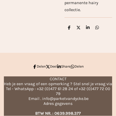
permanente hairy
collectie.
D
D
S
D
e
e
h
e
l
e
a
l
e
l
r
e
n
e
n
Delen
Deel
Share
Delen
CONTACT
Heb je een vraag of een opmerking ? Stel snel je vraag via
Tel - WhatsApp : +32 (0)477 61 28 24 of +32 (0)477 72 00
79
Email . info@parketvandycke.be
Adres gegevens
BTW NR. : 0639.998.377