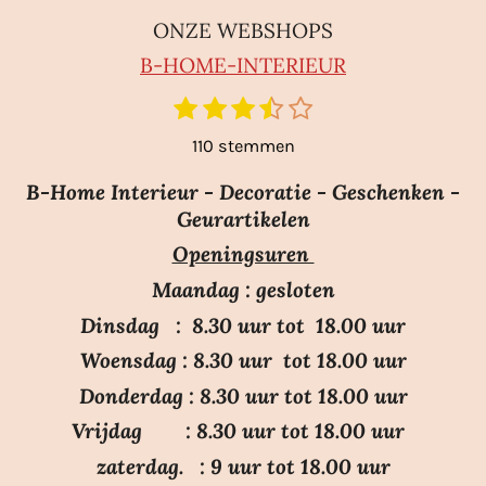
ONZE WEBSHOPS
B-HO
ME-INTERIEUR
1
2
3
4
5
S
R
t
s
s
s
s
s
a
110 stemmen
e
t
t
t
t
t
m
t
e
e
e
e
e
m
B-Home Interieur - Decoratie - Geschenken -
i
r
r
r
r
r
e
Geurartikelen
n
n
r
r
r
r
Openingsuren
g
e
e
e
e
:
n
n
n
n
Maandag : gesloten
3
Dinsdag : 8.30 uur tot 18.00 uur
.
Woensdag : 8.30 uur tot 18.00 uur
7
Donderdag : 8.30 uur tot 18.00 uur
s
Vrijdag : 8.30 uur tot 18.00 uur
t
e
zaterdag. : 9 uur tot 18.00 uur