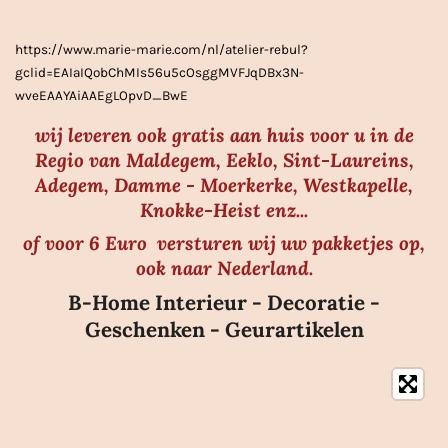
r
r
https://www.marie-marie.com/nl/atelier-rebul?
e
gclid=EAIaIQobChMIs56u5cOsggMVFJqDBx3N-
n
wveEAAYAiAAEgLOpvD_BwE
wij leveren ook gratis aan huis voor u in de
Regio van Maldegem, Eeklo, Sint-Laureins,
Adegem, Damme - Moerkerke, Westkapelle,
Knokke-Heist enz...
of voor 6 Euro versturen wij uw pakketjes op,
ook naar Nederland.
B-Home Interieur - Decoratie -
Geschenken - Geurartikelen