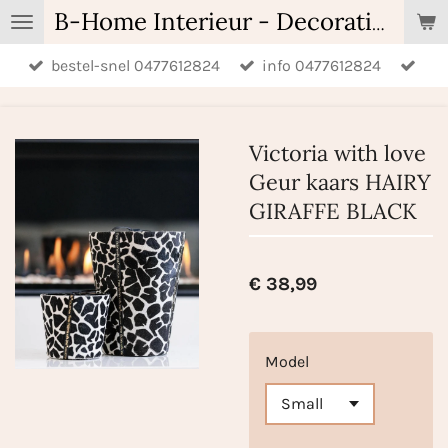
Ga
B-Home Interieur - Decoratie & Geschenken - Geurartikelen
direct
bestel-snel 0477612824
info 0477612824
naar
de
hoofdinhoud
Victoria with love
Geur kaars HAIRY
GIRAFFE BLACK
€ 38,99
Model