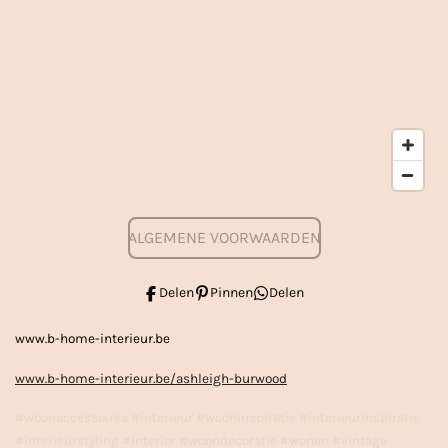
ALGEMENE VOORWAARDEN
Delen
Pinnen
Delen
www.b-home-interieur.be
www.b-home-interieur.be/ashleigh-burwood
#woonaccessoires #interieur #wooninspiratie #interieurinspiratie
#interieurstyling #interior #woondecoratie #wonen #vintage