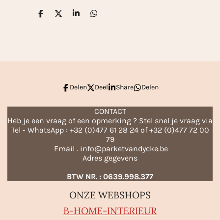
D
D
S
D
e
e
h
e
l
e
a
l
e
l
r
e
n
e
n
Delen
Deel
Share
Delen
CONTACT
Heb je een vraag of een opmerking ? Stel snel je vraag via
Tel - WhatsApp : +32 (0)477 61 28 24 of +32 (0)477 72 00
79
Email . info@parketvandycke.be
Adres gegevens
BTW NR. : 0639.998.377
ONZE WEBSHOPS
B-HO
ME-INTERIEUR