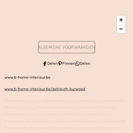
ALGEMENE VOORWAARDEN
Delen
Pinnen
Delen
www.b-home-interieur.be
www.b-home-interieur.be/ashleigh-burwood
#woonaccessoires #interieur #wooninspiratie #interieurinspiratie
#interieurstyling #interior #woondecoratie #wonen #vintage
#stoerwonen #sfeervolwonen #binnenkijken #woonwinkel
#decoratie #woonkamerinspiratie #landelijkwonen #stijlvolwonen
#woonkamer #interiordesign #webshop #styling #homedecor