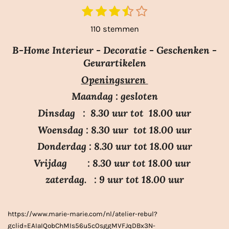
1
2
3
4
5
S
R
t
s
s
s
s
s
a
110 stemmen
e
t
t
t
t
t
m
t
e
e
e
e
e
m
B-Home Interieur - Decoratie - Geschenken -
i
r
r
r
r
r
e
Geurartikelen
n
n
r
r
r
r
Openingsuren
g
e
e
e
e
:
n
n
n
n
Maandag : gesloten
3
Dinsdag : 8.30 uur tot 18.00 uur
.
Woensdag : 8.30 uur tot 18.00 uur
7
Donderdag : 8.30 uur tot 18.00 uur
s
Vrijdag : 8.30 uur tot 18.00 uur
t
e
zaterdag. : 9 uur tot 18.00 uur
r
r
https://www.marie-marie.com/nl/atelier-rebul?
e
gclid=EAIaIQobChMIs56u5cOsggMVFJqDBx3N-