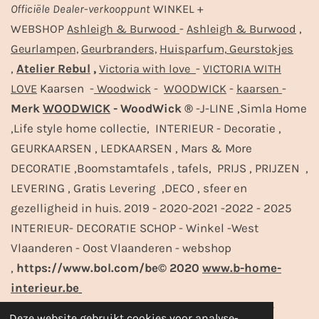
Officiële
Dealer
-
verkooppunt
WINKEL +
-
,
WEBSHOP
Ashleigh & Burwood
Ashleigh & Burwood
Geurlampen,
Geurbranders,
Huisparfum,
Geurstokjes
,
Atelier Rebul
,
-
Victoria with love
VICTORIA WITH
Kaarsen -
-
-
-
LOVE
Woodwick
WOODWICK
kaarsen
Merk
WOODWICK
- WoodWick ®
-J-LINE ,Simla Home
,Life style home collectie, INTERIEUR - Decoratie ,
GEURKAARSEN , LEDKAARSEN , Mars & More
DECORATIE ,Boomstamtafels , tafels, PRIJS , PRIJZEN ,
LEVERING , Gratis Levering ,DECO , sfeer en
gezelligheid in huis. 2019 - 2020-2021 -2022 - 2025
INTERIEUR- DECORATIE SCHOP - Winkel -West
Vlaanderen - Oost Vlaanderen - webshop
,
https://www.bol.com/be© 2020
www.b-home-
interieur.be
https://www.bol.com/be© 2020-2023 - www.b-
Deze website gebruikt cookies voor analyse-