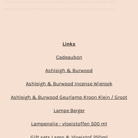
#interieuradvies #vtwonenbijmijthuis #cadeau #inspiratie
#huisdecoratie #vtwonen #tweedehands #interieurdesign
Links
Cadeaubon
Ashleigh & Burwood
Ashleigh & Burwood Incense Wierook
Ashleigh & Burwood Geurlamp Kroon Klein / Groot
Lampe Berger
Lampenolie - vloeistoffen 500 ml
Gift sets Lamp & Vloeistof 250ml