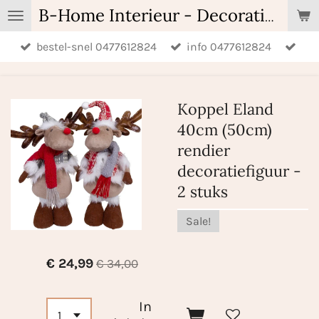
Ga
B-Home Interieur - Decoratie & Geschenken - Geurartikelen
direct
bestel-snel 0477612824
info 0477612824
naar
de
hoofdinhoud
Koppel Eland
40cm (50cm)
rendier
decoratiefiguur -
2 stuks
Sale!
€ 24,99
€ 34,00
In