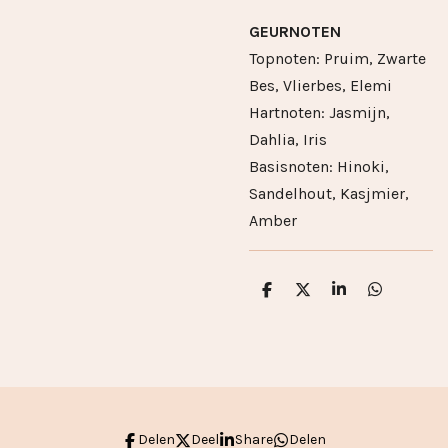
GEURNOTEN
Topnoten: Pruim, Zwarte
Bes, Vlierbes, Elemi
Hartnoten: Jasmijn,
Dahlia, Iris
Basisnoten: Hinoki,
Sandelhout, Kasjmier,
Amber
D
D
S
D
e
e
h
e
l
e
a
l
e
l
r
e
n
e
n
Delen
Deel
Share
Delen