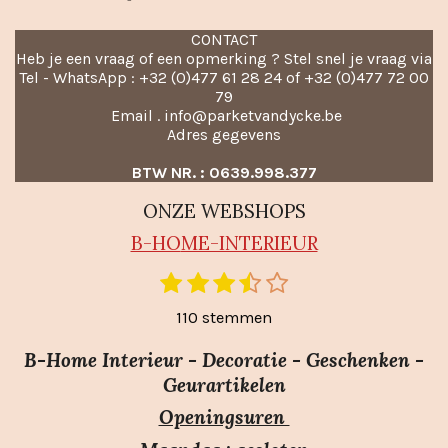
CONTACT
Heb je een vraag of een opmerking ? Stel snel je vraag via
Tel - WhatsApp : +32 (0)477 61 28 24 of +32 (0)477 72 00
79
Email . info@parketvandycke.be
Adres gegevens
BTW NR. : 0639.998.377
ONZE WEBSHOPS
B-HO
ME-INTERIEUR
1
2
3
4
5
S
R
t
s
s
s
s
s
a
110 stemmen
e
t
t
t
t
t
m
t
e
e
e
e
e
m
B-Home Interieur - Decoratie - Geschenken -
i
r
r
r
r
r
e
Geurartikelen
n
n
r
r
r
r
Openingsuren
g
e
e
e
e
: