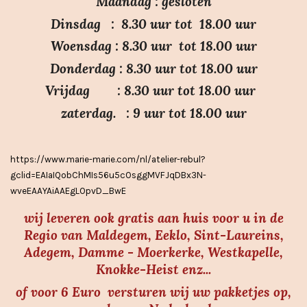
n
n
n
n
Maandag : gesloten
3
Dinsdag : 8.30 uur tot 18.00 uur
.
Woensdag : 8.30 uur tot 18.00 uur
7
Donderdag : 8.30 uur tot 18.00 uur
s
Vrijdag : 8.30 uur tot 18.00 uur
t
e
zaterdag. : 9 uur tot 18.00 uur
r
r
https://www.marie-marie.com/nl/atelier-rebul?
e
gclid=EAIaIQobChMIs56u5cOsggMVFJqDBx3N-
n
wveEAAYAiAAEgLOpvD_BwE
wij leveren ook gratis aan huis voor u in de
Regio van Maldegem, Eeklo, Sint-Laureins,
Adegem, Damme - Moerkerke, Westkapelle,
Knokke-Heist enz...
of voor 6 Euro versturen wij uw pakketjes op,