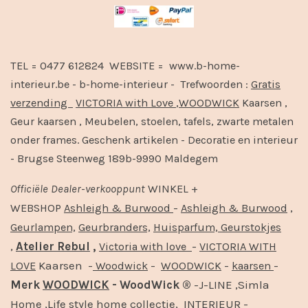
TEL = 0477 612824 WEBSITE = www.b-home-
interieur.be - b-home-interieur - Trefwoorden :
Gratis
verzending
VICTORIA with Love
,
WOODWICK
Kaarsen ,
Geur kaarsen , Meubelen, stoelen, tafels, zwarte metalen
onder frames. Geschenk artikelen - Decoratie en interieur
- Brugse Steenweg 189b-9990 Maldegem
Officiële
Dealer
-
verkooppunt
WINKEL +
-
,
WEBSHOP
Ashleigh & Burwood
Ashleigh & Burwood
Geurlampen,
Geurbranders,
Huisparfum,
Geurstokjes
,
Atelier Rebul
,
-
Victoria with love
VICTORIA WITH
Kaarsen -
-
-
-
LOVE
Woodwick
WOODWICK
kaarsen
Merk
WOODWICK
- WoodWick ®
-J-LINE ,Simla
Home ,Life style home collectie, INTERIEUR -