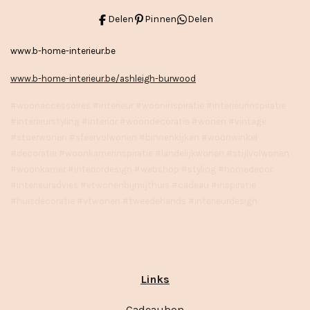
Delen
Pinnen
Delen
www.b-home-interieur.be
www.b-home-interieur.be/ashleigh-burwood
#woonaccessoires #interieur #wooninspiratie #interieurinspiratie
#interieurstyling #interior #woondecoratie #wonen #vintage
#stoerwonen #sfeervolwonen #binnenkijken #woonwinkel
#decoratie #woonkamerinspiratie #landelijkwonen #stijlvolwonen
#woonkamer #interiordesign #webshop #styling #homedecor
#interieuradvies #vtwonenbijmijthuis #cadeau #inspiratie
#huisdecoratie #vtwonen #tweedehands #interieurdesign
Links
Cadeaubon