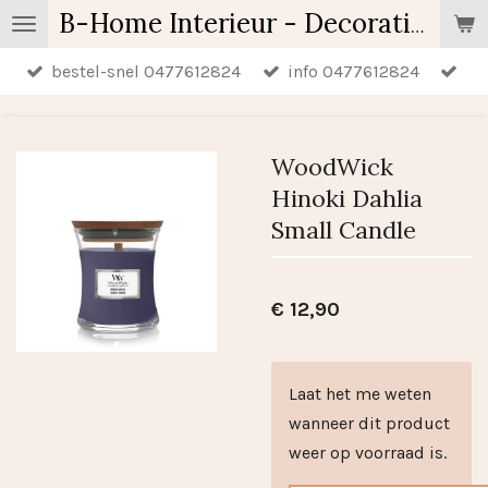
Ga
B-Home Interieur - Decoratie & Geschenken - Geurartikelen
direct
bestel-snel 0477612824
info 0477612824
naar
de
hoofdinhoud
WoodWick
Hinoki Dahlia
Small Candle
€ 12,90
Laat het me weten
wanneer dit product
weer op voorraad is.