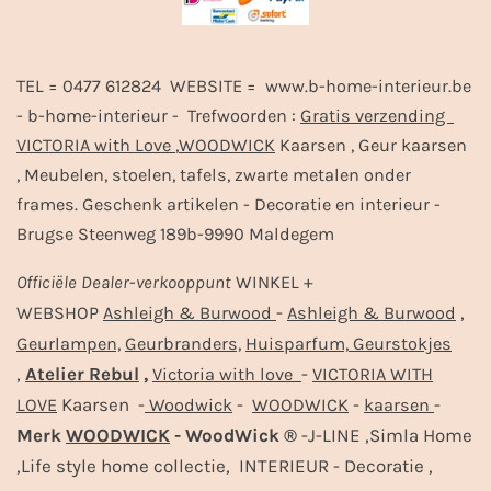
TEL = 0477 612824 WEBSITE = www.b-home-interieur.be
- b-home-interieur - Trefwoorden :
Gratis verzending
VICTORIA with Love
,
WOODWICK
Kaarsen , Geur kaarsen
, Meubelen, stoelen, tafels, zwarte metalen onder
frames. Geschenk artikelen - Decoratie en interieur -
Brugse Steenweg 189b-9990 Maldegem
Officiële
Dealer
-
verkooppunt
WINKEL +
-
,
WEBSHOP
Ashleigh & Burwood
Ashleigh & Burwood
Geurlampen,
Geurbranders,
Huisparfum,
Geurstokjes
,
Atelier Rebul
,
-
Victoria with love
VICTORIA WITH
Kaarsen -
-
-
-
LOVE
Woodwick
WOODWICK
kaarsen
Merk
WOODWICK
- WoodWick ®
-J-LINE ,Simla Home
,Life style home collectie, INTERIEUR - Decoratie ,