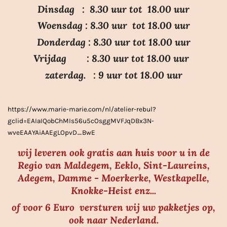
3
Dinsdag : 8.30 uur tot 18.00 uur
.
Woensdag : 8.30 uur tot 18.00 uur
7
Donderdag : 8.30 uur tot 18.00 uur
s
Vrijdag : 8.30 uur tot 18.00 uur
t
e
zaterdag. : 9 uur tot 18.00 uur
r
r
https://www.marie-marie.com/nl/atelier-rebul?
e
gclid=EAIaIQobChMIs56u5cOsggMVFJqDBx3N-
n
wveEAAYAiAAEgLOpvD_BwE
wij leveren ook gratis aan huis voor u in de
Regio van Maldegem, Eeklo, Sint-Laureins,
Adegem, Damme - Moerkerke, Westkapelle,
Knokke-Heist enz...
of voor 6 Euro versturen wij uw pakketjes op,
ook naar Nederland.