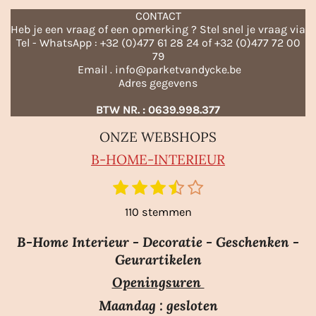
CONTACT
Heb je een vraag of een opmerking ? Stel snel je vraag via
Tel - WhatsApp : +32 (0)477 61 28 24 of +32 (0)477 72 00
79
Email . info@parketvandycke.be
Adres gegevens
BTW NR. : 0639.998.377
ONZE WEBSHOPS
B-HO
ME-INTERIEUR
1
2
3
4
5
S
R
t
s
s
s
s
s
a
110 stemmen
e
t
t
t
t
t
m
t
e
e
e
e
e
m
B-Home Interieur - Decoratie - Geschenken -
i
r
r
r
r
r
e
Geurartikelen
n
n
r
r
r
r
Openingsuren
g
e
e
e
e
:
n
n
n
n
Maandag : gesloten