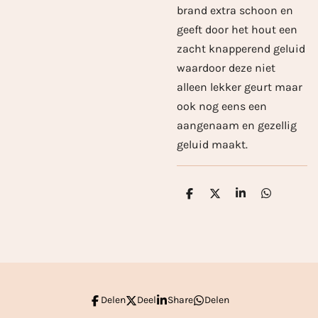
brand extra schoon en
geeft door het hout een
zacht knapperend geluid
waardoor deze niet
alleen lekker geurt maar
ook nog eens een
aangenaam en gezellig
geluid maakt.
D
D
S
D
e
e
h
e
l
e
a
l
e
l
r
e
n
e
n
Delen
Deel
Share
Delen