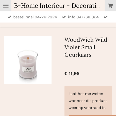
Ga
B-Home Interieur - Decoratie & Geschenken - Geurartikelen
direct
bestel-snel 0477612824
info 0477612824
naar
de
hoofdinhoud
WoodWick Wild
Violet Small
Geurkaars
€ 11,95
Laat het me weten
wanneer dit product
weer op voorraad is.