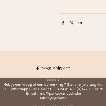
D
D
S
e
e
h
l
e
a
e
l
r
n
e
Delen
Deel
Share
CONTACT
Heb je een vraag of een opmerking ? Stel snel je vraag via
Tel - WhatsApp : +32 (0)477 61 28 24 of +32 (0)477 72 00 79
Email . info@parketvandycke.be
Adres gegevens