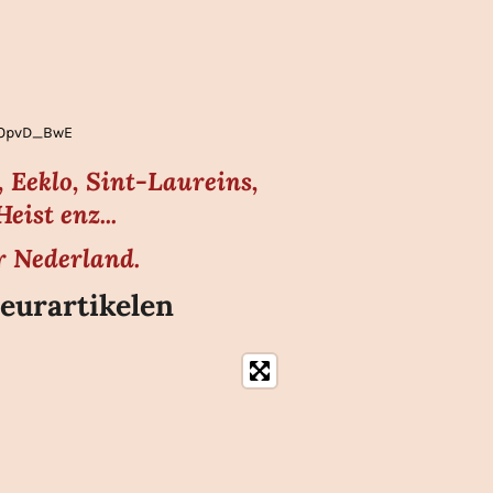
gLOpvD_BwE
 Eeklo, Sint-Laureins,
ist enz...
r Nederland.
eurartikelen