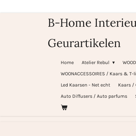
Ga
direct
B-Home Interieu
naar
de
Geurartikelen
hoofdinhoud
Home
Atelier Rebul
WOOD
WOONACCESSOIRES / Kaars & T-l
Led Kaarsen - Net echt
Kaars /
Auto Diffusers / Auto parfums