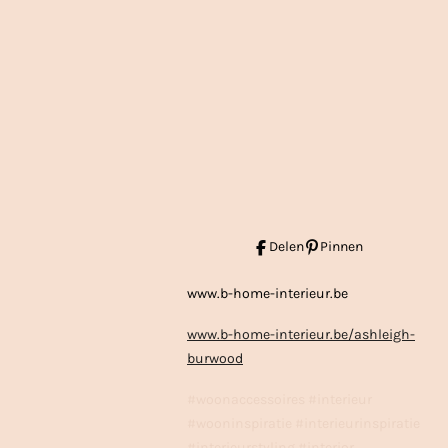
Delen
Pinnen
www.b-home-interieur.be
www.b-home-interieur.be/ashleigh-
burwood
#woonaccessoires #interieur
#wooninspiratie #interieurinspiratie
#interieurstyling #interior