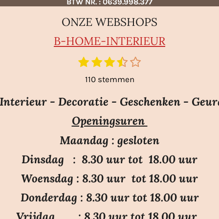
BTW NR. : 0639.998.377
ONZE WEBSHOPS
B-HO
ME-INTERIEUR
1
2
3
4
5
S
t
s
s
s
s
s
110 stemmen
e
t
t
t
t
t
m
e
e
e
e
e
nterieur - Decoratie - Geschenken - Geur
m
r
r
r
r
r
e
Openingsuren
r
r
r
r
n
e
e
e
e
Maandag : gesloten
n
n
n
n
Dinsdag : 8.30 uur tot 18.00 uur
Woensdag : 8.30 uur tot 18.00 uur
Donderdag : 8.30 uur tot 18.00 uur
Vrijdag : 8.30 uur tot 18.00 uur