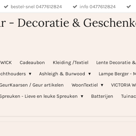
bestel-snel 0477612824
info 0477612824
r - Decoratie & Geschenk
WICK
Cadeaubon
Kleiding /Textiel
Lente Decoratie 
ichthouders
Ashleigh & Burwood
Lampe Berger - M
 GeurKaarsen / Geur artikelen
WoonTextiel
VICTORIA 
Spreuken - Lieve en leuke Spreuken
Batterijen
Tuinac