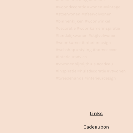
#woondecoratie #wonen #vintage
#stoerwonen #sfeervolwonen
#binnenkijken #woonwinkel
#decoratie #woonkamerinspiratie
#landelijkwonen #stijlvolwonen
#woonkamer #interiordesign
#webshop #styling #homedecor
#interieuradvies
#vtwonenbijmijthuis #cadeau
#inspiratie #huisdecoratie #vtwonen
#tweedehands #interieurdesign
Links
Cadeaubon