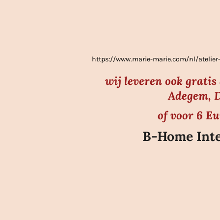
e
r
r
e
https://www.marie-marie.com/nl/atel
n
wij leveren ook grati
Adegem, D
of voor 6 E
B-Home Inte