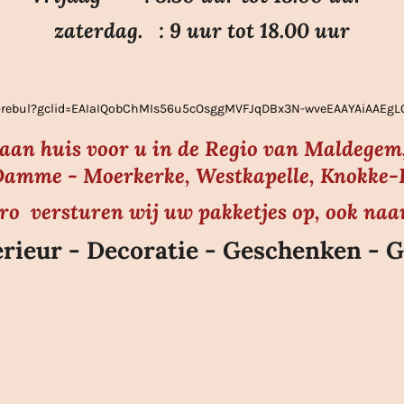
zaterdag. : 9 uur tot 18.00 uur
ier-rebul?gclid=EAIaIQobChMIs56u5cOsggMVFJqDBx3N-wveEAAYAiAAE
s aan huis voor u in de Regio van Maldegem,
amme - Moerkerke, Westkapelle, Knokke-He
uro versturen wij uw pakketjes op, ook naa
rieur - Decoratie - Geschenken - G