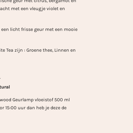
ische geur met citrus, bergamot en
acht met een vleugje violet en
 een licht frisse geur met een mooie
e Tea zijn : Groene thee, Linnen en
r
tural
rwood Geurlamp vloeistof 500 ml
r 15:00 uur dan heb je deze de