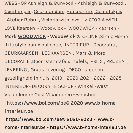
-
,
WEBSHOP
Ashleigh & Burwood
Ashleigh & Burwood
Geurlampen,
Geurbranders,
Huisparfum,
Geurstokjes
,
Atelier Rebul
,
-
Victoria with love
VICTORIA WITH
Kaarsen -
-
-
-
LOVE
Woodwick
WOODWICK
kaarsen
Merk
WOODWICK
- WoodWick ®
-J-LINE ,Simla Home
,Life style home collectie, INTERIEUR - Decoratie ,
GEURKAARSEN , LEDKAARSEN , Mars & More
DECORATIE ,Boomstamtafels , tafels, PRIJS , PRIJZEN ,
LEVERING , Gratis Levering ,DECO , sfeer en
gezelligheid in huis. 2019 - 2020-2021 -2022 - 2025
INTERIEUR- DECORATIE SCHOP - Winkel -West
Vlaanderen - Oost Vlaanderen - webshop
,
https://www.bol.com/be© 2020
www.b-home-
interieur.be
https://www.bol.com/be© 2020-2023 - www.b-
home-interieur.be -
https://www.b-home-interieur.be