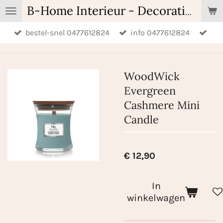
Ga
B-Home Interieur - Decoratie & Geschenken - Geurartikelen
direct
bestel-snel 0477612824
info 0477612824
naar
de
hoofdinhoud
WoodWick
Evergreen
Cashmere Mini
Candle
€ 12,90
In
winkelwagen