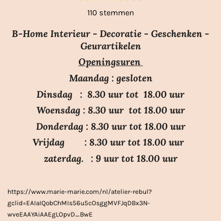
t
s
s
s
s
s
a
110 stemmen
e
t
t
t
t
t
m
t
e
e
e
e
e
m
B-Home Interieur - Decoratie - Geschenken -
i
r
r
r
r
r
e
Geurartikelen
n
n
r
r
r
r
Openingsuren
g
e
e
e
e
:
n
n
n
n
Maandag : gesloten
3
Dinsdag : 8.30 uur tot 18.00 uur
.
Woensdag : 8.30 uur tot 18.00 uur
7
Donderdag : 8.30 uur tot 18.00 uur
s
Vrijdag : 8.30 uur tot 18.00 uur
t
e
zaterdag. : 9 uur tot 18.00 uur
r
r
https://www.marie-marie.com/nl/atelier-rebul?
e
gclid=EAIaIQobChMIs56u5cOsggMVFJqDBx3N-
n
wveEAAYAiAAEgLOpvD_BwE