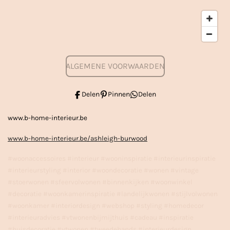
ALGEMENE VOORWAARDEN
Delen
Pinnen
Delen
www.b-home-interieur.be
www.b-home-interieur.be/ashleigh-burwood
#woonaccessoires #interieur #wooninspiratie #interieurinspiratie
#interieurstyling #interior #woondecoratie #wonen #vintage
#stoerwonen #sfeervolwonen #binnenkijken #woonwinkel
#decoratie #woonkamerinspiratie #landelijkwonen #stijlvolwonen
#woonkamer #interiordesign #webshop #styling #homedecor
#interieuradvies #vtwonenbijmijthuis #cadeau #inspiratie
#huisdecoratie #vtwonen #tweedehands #interieurdesign