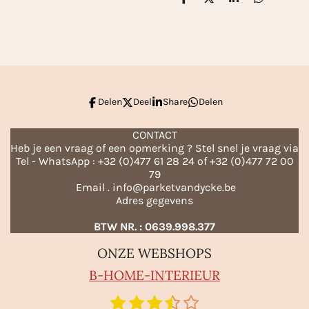
D
D
S
D
e
e
h
e
l
e
a
l
e
l
r
e
n
e
n
Delen
Deel
Share
Delen
CONTACT
Heb je een vraag of een opmerking ? Stel snel je vraag via
Tel - WhatsApp : +32 (0)477 61 28 24 of +32 (0)477 72 00
79
Email . info@parketvandycke.be
Adres gegevens
BTW NR. : 0639.998.377
ONZE WEBSHOPS
B-HO
ME-INTERIEUR
1
2
3
4
5
S
R