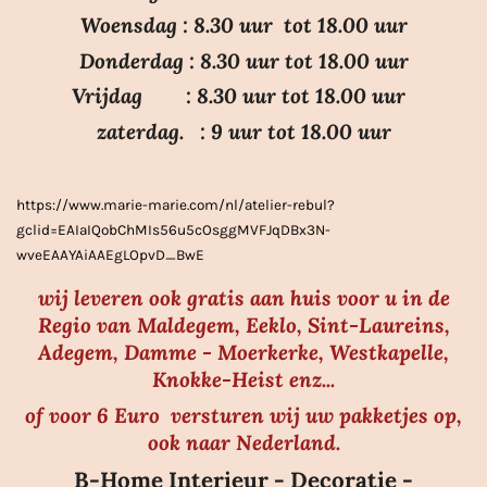
.
Woensdag : 8.30 uur tot 18.00 uur
7
Donderdag : 8.30 uur tot 18.00 uur
s
Vrijdag : 8.30 uur tot 18.00 uur
t
e
zaterdag. : 9 uur tot 18.00 uur
r
r
https://www.marie-marie.com/nl/atelier-rebul?
e
gclid=EAIaIQobChMIs56u5cOsggMVFJqDBx3N-
n
wveEAAYAiAAEgLOpvD_BwE
wij leveren ook gratis aan huis voor u in de
Regio van Maldegem, Eeklo, Sint-Laureins,
Adegem, Damme - Moerkerke, Westkapelle,
Knokke-Heist enz...
of voor 6 Euro versturen wij uw pakketjes op,
ook naar Nederland.
B-Home Interieur - Decoratie -