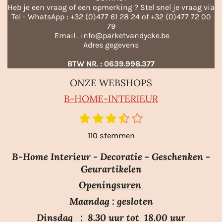
Heb je een vraag of een opmerking ? Stel snel je vraag via
Tel - WhatsApp : +32 (0)477 61 28 24 of +32 (0)477 72 00
79
Email . info@parketvandycke.be
Adres gegevens
BTW NR. : 0639.998.377
ONZE WEBSHOPS
B-HO
ME-INTERIEUR
1
2
3
4
5
S
R
t
s
s
s
s
s
a
110 stemmen
e
t
t
t
t
t
m
t
e
e
e
e
e
m
B-Home Interieur - Decoratie - Geschenken -
i
r
r
r
r
r
e
Geurartikelen
n
n
r
r
r
r
Openingsuren
g
e
e
e
e
:
n
n
n
n
Maandag : gesloten
3
Dinsdag : 8.30 uur tot 18.00 uur