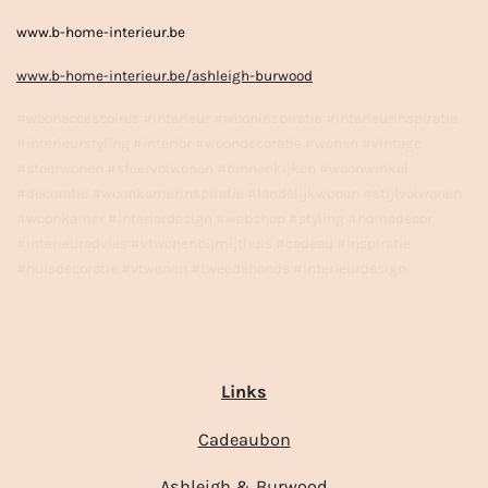
www.b-home-interieur.be
www.b-home-interieur.be/ashleigh-burwood
#woonaccessoires #interieur #wooninspiratie #interieurinspiratie
#interieurstyling #interior #woondecoratie #wonen #vintage
#stoerwonen #sfeervolwonen #binnenkijken #woonwinkel
#decoratie #woonkamerinspiratie #landelijkwonen #stijlvolwonen
#woonkamer #interiordesign #webshop #styling #homedecor
#interieuradvies #vtwonenbijmijthuis #cadeau #inspiratie
#huisdecoratie #vtwonen #tweedehands #interieurdesign
Links
Cadeaubon
Ashleigh & Burwood