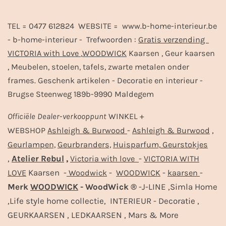
TEL = 0477 612824 WEBSITE = www.b-home-interieur.be
- b-home-interieur - Trefwoorden :
Gratis verzending
VICTORIA with Love
,
WOODWICK
Kaarsen , Geur kaarsen
, Meubelen, stoelen, tafels, zwarte metalen onder
frames. Geschenk artikelen - Decoratie en interieur -
Brugse Steenweg 189b-9990 Maldegem
Officiële
Dealer
-
verkooppunt
WINKEL +
-
,
WEBSHOP
Ashleigh & Burwood
Ashleigh & Burwood
Geurlampen,
Geurbranders,
Huisparfum,
Geurstokjes
,
Atelier Rebul
,
-
Victoria with love
VICTORIA WITH
Kaarsen -
-
-
-
LOVE
Woodwick
WOODWICK
kaarsen
Merk
WOODWICK
- WoodWick ®
-J-LINE ,Simla Home
,Life style home collectie, INTERIEUR - Decoratie ,
GEURKAARSEN , LEDKAARSEN , Mars & More