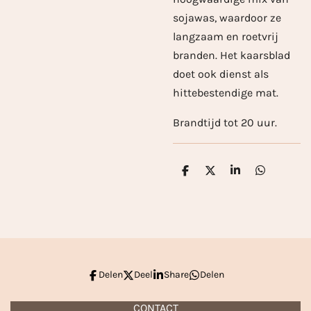
sojawas, waardoor ze
langzaam en roetvrij
branden. Het kaarsblad
doet ook dienst als
hittebestendige mat.
Brandtijd tot 20 uur.
D
D
S
D
e
e
h
e
l
e
a
l
e
l
r
e
n
e
n
Delen
Deel
Share
Delen
CONTACT