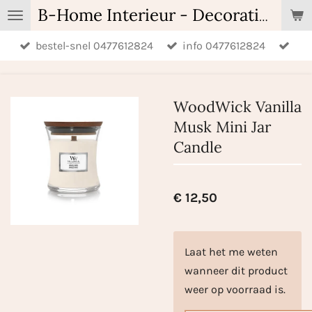
Ga
B-Home Interieur - Decoratie & Geschenken - Geurartikelen
direct
bestel-snel 0477612824
info 0477612824
naar
de
hoofdinhoud
WoodWick Vanilla
Musk Mini Jar
Candle
€ 12,50
Laat het me weten
wanneer dit product
weer op voorraad is.