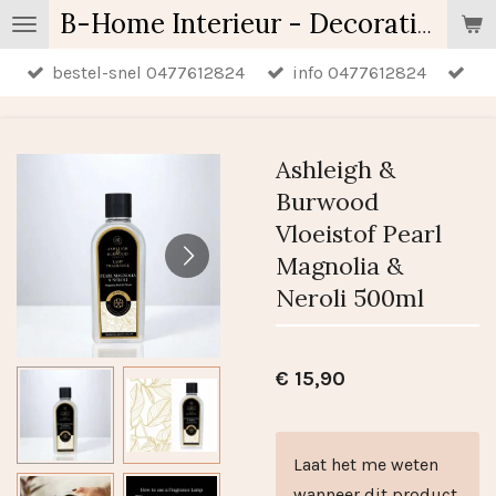
Ga
B-Home Interieur - Decoratie & Geschenken - Geurartikelen
direct
bestel-snel 0477612824
info 0477612824
naar
de
hoofdinhoud
Ashleigh &
Burwood
Vloeistof Pearl
Magnolia &
Neroli 500ml
€ 15,90
Laat het me weten
wanneer dit product