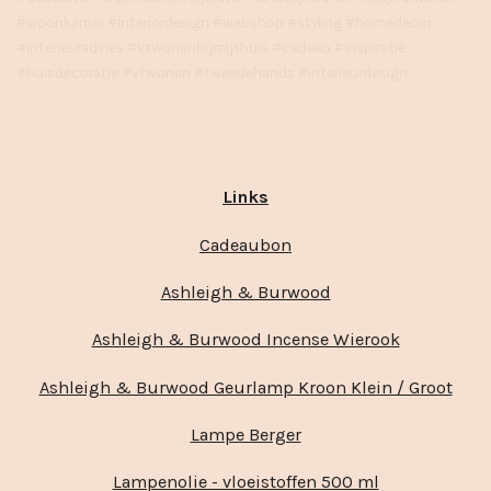
#woonkamer #interiordesign #webshop #styling #homedecor
#interieuradvies #vtwonenbijmijthuis #cadeau #inspiratie
#huisdecoratie #vtwonen #tweedehands #interieurdesign
Links
Cadeaubon
Ashleigh & Burwood
Ashleigh & Burwood Incense Wierook
Ashleigh & Burwood Geurlamp Kroon Klein / Groot
Lampe Berger
Lampenolie - vloeistoffen 500 ml