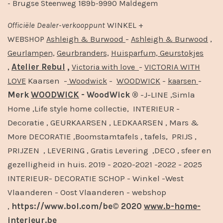
- Brugse Steenweg 189b-9990 Maldegem
Officiële
Dealer
-
verkooppunt
WINKEL +
-
,
WEBSHOP
Ashleigh & Burwood
Ashleigh & Burwood
Geurlampen,
Geurbranders,
Huisparfum,
Geurstokjes
,
Atelier Rebul
,
-
Victoria with love
VICTORIA WITH
Kaarsen -
-
-
-
LOVE
Woodwick
WOODWICK
kaarsen
Merk
WOODWICK
- WoodWick ®
-J-LINE ,Simla
Home ,Life style home collectie, INTERIEUR -
Decoratie , GEURKAARSEN , LEDKAARSEN , Mars &
More DECORATIE ,Boomstamtafels , tafels, PRIJS ,
PRIJZEN , LEVERING , Gratis Levering ,DECO , sfeer en
gezelligheid in huis. 2019 - 2020-2021 -2022 - 2025
INTERIEUR- DECORATIE SCHOP - Winkel -West
Vlaanderen - Oost Vlaanderen - webshop
,
https://www.bol.com/be© 2020
www.b-home-
interieur.be