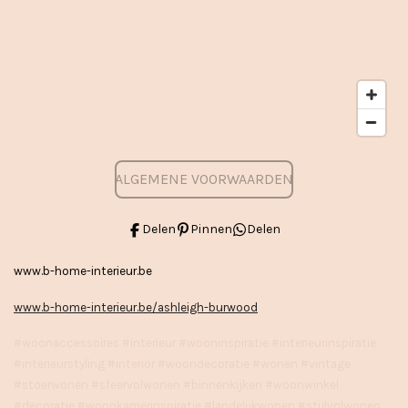
ALGEMENE VOORWAARDEN
Delen
Pinnen
Delen
www.b-home-interieur.be
www.b-home-interieur.be/ashleigh-burwood
#woonaccessoires #interieur #wooninspiratie #interieurinspiratie
#interieurstyling #interior #woondecoratie #wonen #vintage
#stoerwonen #sfeervolwonen #binnenkijken #woonwinkel
#decoratie #woonkamerinspiratie #landelijkwonen #stijlvolwonen