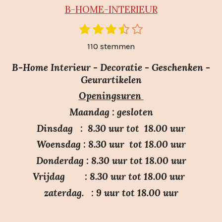
B-HO
ME-INTERIEUR
1
2
3
4
5
S
R
t
s
s
s
s
s
a
110 stemmen
e
t
t
t
t
t
m
t
e
e
e
e
e
m
B-Home Interieur - Decoratie - Geschenken -
i
r
r
r
r
r
e
Geurartikelen
n
n
r
r
r
r
Openingsuren
g
e
e
e
e
:
n
n
n
n
Maandag : gesloten
3
Dinsdag : 8.30 uur tot 18.00 uur
.
Woensdag : 8.30 uur tot 18.00 uur
7
Donderdag : 8.30 uur tot 18.00 uur
s
Vrijdag : 8.30 uur tot 18.00 uur
t
e
zaterdag. : 9 uur tot 18.00 uur
r
r