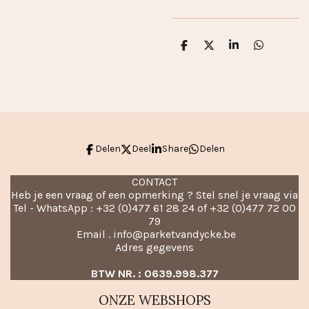
D
D
S
D
e
e
h
e
l
e
a
l
e
l
r
e
n
e
n
Delen
Deel
Share
Delen
CONTACT
Heb je een vraag of een opmerking ? Stel snel je vraag via
Tel - WhatsApp : +32 (0)477 61 28 24 of +32 (0)477 72 00
79
Email . info@parketvandycke.be
Adres gegevens
BTW NR. : 0639.998.377
ONZE WEBSHOPS