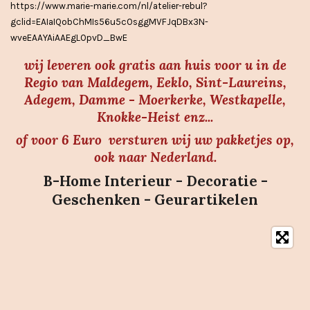
https://www.marie-marie.com/nl/atelier-rebul?
e
gclid=EAIaIQobChMIs56u5cOsggMVFJqDBx3N-
n
wveEAAYAiAAEgLOpvD_BwE
wij leveren ook gratis aan huis voor u in de
Regio van Maldegem, Eeklo, Sint-Laureins,
Adegem, Damme - Moerkerke, Westkapelle,
Knokke-Heist enz...
of voor 6 Euro versturen wij uw pakketjes op,
ook naar Nederland.
B-Home Interieur - Decoratie -
Geschenken - Geurartikelen