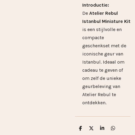
Introductie:
De
Atelier Rebul
Istanbul Miniature Kit
is een stijlvolle en
compacte
geschenkset met de
iconische geur van
Istanbul. Ideaal om
cadeau te geven of
om zelf de unieke
geurbeleving van
Atelier Rebul te
ontdekken.
D
D
S
D
e
e
h
e