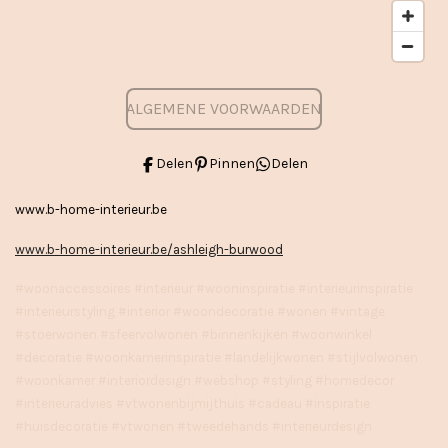
ALGEMENE VOORWAARDEN
Delen
Pinnen
Delen
www.b-home-interieur.be
www.b-home-interieur.be/ashleigh-burwood
#woonaccessoires #interieur #wooninspiratie #interieurinspiratie
#interieurstyling #interior #woondecoratie #wonen #vintage
#stoerwonen #sfeervolwonen #binnenkijken #woonwinkel
#decoratie #woonkamerinspiratie #landelijkwonen #stijlvolwonen
#woonkamer #interiordesign #webshop #styling #homedecor
#interieuradvies #vtwonenbijmijthuis #cadeau #inspiratie
#huisdecoratie #vtwonen #tweedehands #interieurdesign