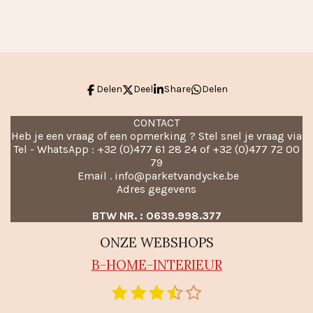
l
e
a
l
e
l
r
e
n
e
n
Delen
Deel
Share
Delen
CONTACT
Heb je een vraag of een opmerking ? Stel snel je vraag via
Tel - WhatsApp : +32 (0)477 61 28 24 of +32 (0)477 72 00
79
Email . info@parketvandycke.be
Adres gegevens
BTW NR. : 0639.998.377
ONZE WEBSHOPS
B-HO
ME-INTERIEUR
1
2
3
4
5
S
R
t
s
s
s
s
s
a