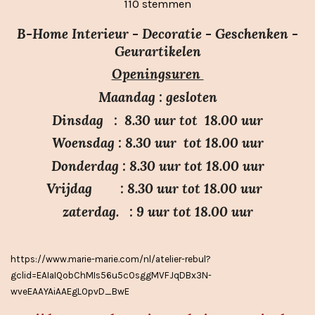
110 stemmen
e
t
t
t
t
t
m
t
e
e
e
e
e
m
B-Home Interieur - Decoratie - Geschenken -
i
r
r
r
r
r
e
Geurartikelen
n
n
r
r
r
r
Openingsuren
g
e
e
e
e
:
n
n
n
n
Maandag : gesloten
3
Dinsdag : 8.30 uur tot 18.00 uur
.
Woensdag : 8.30 uur tot 18.00 uur
7
Donderdag : 8.30 uur tot 18.00 uur
s
Vrijdag : 8.30 uur tot 18.00 uur
t
e
zaterdag. : 9 uur tot 18.00 uur
r
r
https://www.marie-marie.com/nl/atelier-rebul?
e
gclid=EAIaIQobChMIs56u5cOsggMVFJqDBx3N-
n
wveEAAYAiAAEgLOpvD_BwE