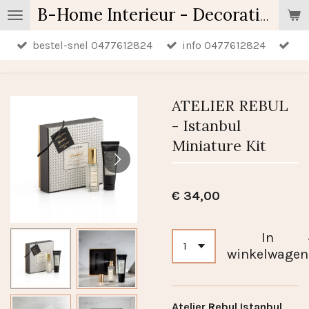
Ga
B-Home Interieur - Decoratie & Geschenken - Geurartikelen
direct
bestel-snel 0477612824
info 0477612824
naar
de
hoofdinhoud
ATELIER REBUL
- Istanbul
Miniature Kit
€ 34,00
In
winkelwagen
Atelier Rebul Istanbul