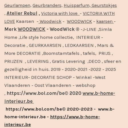
Geurlampen,
Geurbranders,
Huisparfum,
Geurstokjes
,
Atelier Rebul
,
-
Victoria with love
VICTORIA WITH
Kaarsen -
-
-
-
LOVE
Woodwick
WOODWICK
kaarsen
Merk
WOODWICK
- WoodWick ®
-J-LINE ,Simla
Home ,Life style home collectie, INTERIEUR -
Decoratie , GEURKAARSEN , LEDKAARSEN , Mars &
More DECORATIE ,Boomstamtafels , tafels, PRIJS ,
PRIJZEN , LEVERING , Gratis Levering ,DECO , sfeer en
gezelligheid in huis. 2019 - 2020-2021 -2022 - 2025
INTERIEUR- DECORATIE SCHOP - Winkel -West
Vlaanderen - Oost Vlaanderen - webshop
,
https://www.bol.com/be© 2020
www.b-home-
interieur.be
https://www.bol.com/be© 2020-2023 - www.b-
home-interieur.be -
https://www.b-home-
interieur.be