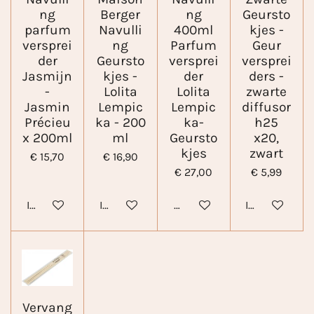
ng
Berger
ng
Geursto
parfum
Navulli
400ml
kjes -
versprei
ng
Parfum
Geur
der
Geursto
versprei
versprei
Jasmijn
kjes -
der
ders -
-
Lolita
Lolita
zwarte
Jasmin
Lempic
Lempic
diffusor
Précieu
ka - 200
ka-
h25
x 200ml
ml
Geursto
x20,
kjes
zwart
€ 15,70
€ 16,90
€ 27,00
€ 5,99
In winkelwagen
In winkelwagen
Houd mij op de hoogte
In winkelwa
Vervang