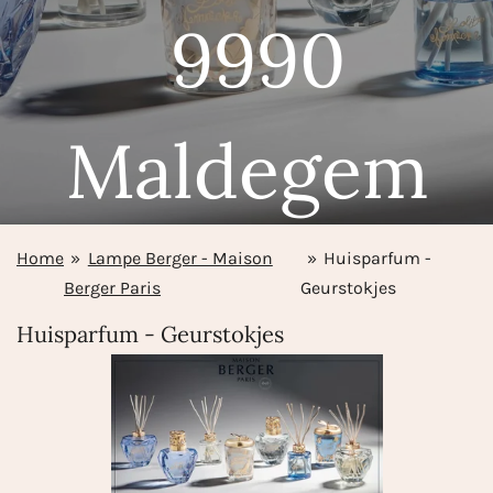
9990
Maldegem
Home
»
Lampe Berger - Maison
»
Huisparfum -
Berger Paris
Geurstokjes
Huisparfum - Geurstokjes