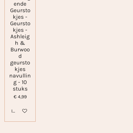
ende
Geursto
kjes -
Geursto
kjes -
Ashleig
h &
Burwoo
d
geursto
kjes
navullin
g - 10
stuks
€ 4,99
In winkelwagen