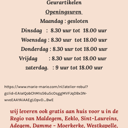
r
r
r
r
r
Geurartikelen
n
n
r
r
r
r
Openingsuren
g
e
e
e
e
:
n
n
n
n
Maandag : gesloten
3
Dinsdag : 8.30 uur tot 18.00 uur
.
Woensdag : 8.30 uur tot 18.00 uur
7
Donderdag : 8.30 uur tot 18.00 uur
s
Vrijdag : 8.30 uur tot 18.00 uur
t
e
zaterdag. : 9 uur tot 18.00 uur
r
r
https://www.marie-marie.com/nl/atelier-rebul?
e
gclid=EAIaIQobChMIs56u5cOsggMVFJqDBx3N-
n
wveEAAYAiAAEgLOpvD_BwE
wij leveren ook gratis aan huis voor u in de
Regio van Maldegem, Eeklo, Sint-Laureins,
Adegem, Damme - Moerkerke, Westkapelle,