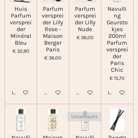
Huis
Parfum
Parfum
Navulli
Parfum
versprei
versprei
ng
versprei
der Lilly
der Lilly
Geursto
der
Rose -
Nude
kjes
Minéral
Maison
200ml
€ 36,00
Bleu
Berger
Parfum
Paris
versprei
€ 32,90
der
€ 36,00
Paris
Chic
€ 15,70
In winkelwagen
Houd mij op de hoogte
Houd mij op de hoogte
In winkelwa
Uitverkocht
Navulli
Maison
Navulli
Zwarte