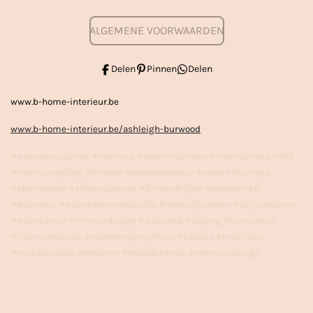
ALGEMENE VOORWAARDEN
Delen
Pinnen
Delen
www.b-home-interieur.be
www.b-home-interieur.be/ashleigh-burwood
#woonaccessoires #interieur #wooninspiratie #interieurinspiratie
#interieurstyling #interior #woondecoratie #wonen #vintage
#stoerwonen #sfeervolwonen #binnenkijken #woonwinkel
#decoratie #woonkamerinspiratie #landelijkwonen #stijlvolwonen
#woonkamer #interiordesign #webshop #styling #homedecor
#interieuradvies #vtwonenbijmijthuis #cadeau #inspiratie
#huisdecoratie #vtwonen #tweedehands #interieurdesign