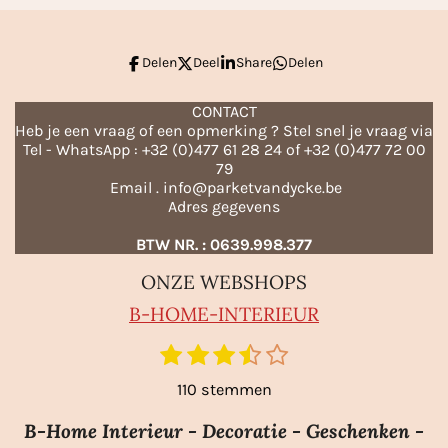
Delen
Deel
Share
Delen
CONTACT
Heb je een vraag of een opmerking ? Stel snel je vraag via
Tel - WhatsApp : +32 (0)477 61 28 24 of +32 (0)477 72 00
79
Email . info@parketvandycke.be
Adres gegevens
BTW NR. : 0639.998.377
ONZE WEBSHOPS
B-HO
ME-INTERIEUR
1
2
3
4
5
S
R
t
s
s
s
s
s
a
110 stemmen
e
t
t
t
t
t
m
t
e
e
e
e
e
m
B-Home Interieur - Decoratie - Geschenken -
i
e