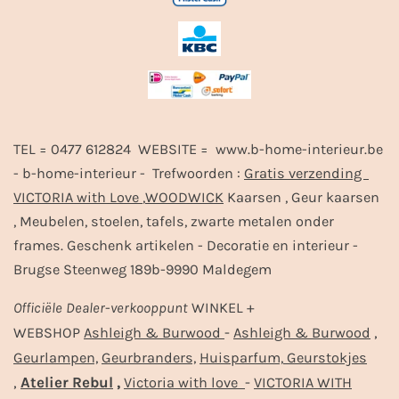
TEL = 0477 612824 WEBSITE = www.b-home-interieur.be
- b-home-interieur - Trefwoorden :
Gratis verzending
VICTORIA with Love
,
WOODWICK
Kaarsen , Geur kaarsen
, Meubelen, stoelen, tafels, zwarte metalen onder
frames. Geschenk artikelen - Decoratie en interieur -
Brugse Steenweg 189b-9990 Maldegem
Officiële
Dealer
-
verkooppunt
WINKEL +
-
,
WEBSHOP
Ashleigh & Burwood
Ashleigh & Burwood
Geurlampen,
Geurbranders,
Huisparfum,
Geurstokjes
,
Atelier Rebul
,
-
Victoria with love
VICTORIA WITH